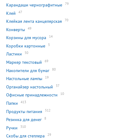
79
Карандаши чернографитные
47
Клей
70
Клейкая лента канцелярская
49
Конверты
14
Корзины для мусора
5
Коробки картонные
50
Ластики
69
Маркер текстовый
80
Накопители для бумаг
19
Настольные лампы
37
Органайзер настольный
10
Офисные принадлежности
413
Папки
512
Продукты питания
8
Резинка для денег
310
Ручки
29
Скобы для степлера