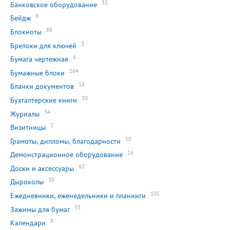
35
Банковское оборудование
9
Бейдж
88
Блокноты
3
Брелоки для ключей
6
Бумага чертежная
164
Бумажные блоки
18
Бланки документов
30
Бухгалтерские книги
34
Журналы
2
Визитницы
50
Грамоты, дипломы, благодарности
16
Демонстрационное оборудование
62
Доски и аксессуары
30
Дыроколы
105
Ежедневники, еженедельники и планинги
33
Зажимы для бумаг
8
Календари