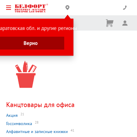
Корзина
Вх
Ничего
аратовская обл. и другие регионы
не
выбрано
Главная страница
Верно
Каталог
Канцтовары для офиса
21
Акция
28
Госсимволика
41
Алфавитные и записные книжки