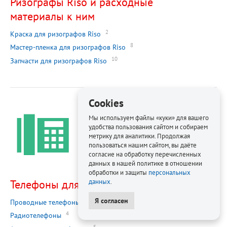
Ризографы Riso и расходные
материалы к ним
2
Краска для ризографов Riso
8
Мастер-пленка для ризографов Riso
10
Запчасти для ризографов Riso
Cookies
Мы используем файлы «куки» для вашего
удобства пользования сайтом и собираем
метрику для аналитики. Продолжая
пользоваться нашим сайтом, вы даёте
согласие на обработку перечисленных
данных в нашей политике в отношении
обработки и защиты
персональных
Телефоны для офиса
данных
.
Я согласен
1
Проводные телефоны
4
Радиотелефоны
5