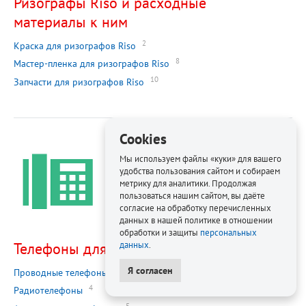
Ризографы Riso и расходные
материалы к ним
2
Краска для ризографов Riso
8
Мастер-пленка для ризографов Riso
10
Запчасти для ризографов Riso
Cookies
Мы используем файлы «куки» для вашего
удобства пользования сайтом и собираем
метрику для аналитики. Продолжая
пользоваться нашим сайтом, вы даёте
согласие на обработку перечисленных
данных в нашей политике в отношении
обработки и защиты
персональных
Телефоны для офиса
данных
.
Я согласен
1
Проводные телефоны
4
Радиотелефоны
5