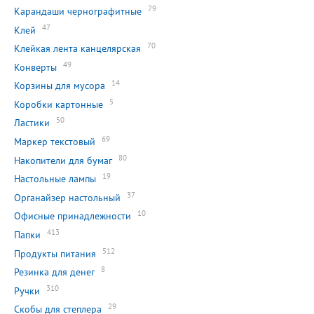
79
Карандаши чернографитные
47
Клей
70
Клейкая лента канцелярская
49
Конверты
14
Корзины для мусора
5
Коробки картонные
50
Ластики
69
Маркер текстовый
80
Накопители для бумаг
19
Настольные лампы
37
Органайзер настольный
10
Офисные принадлежности
413
Папки
512
Продукты питания
8
Резинка для денег
310
Ручки
29
Скобы для степлера