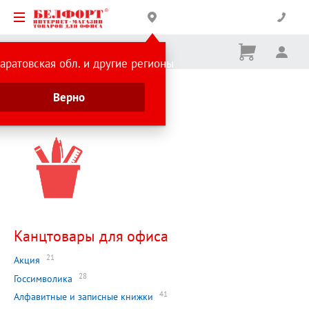
Корзина
Вх
Ничего
аратовская обл. и другие регионы
не
выбрано
Главная страница
Верно
Каталог
Канцтовары для офиса
21
Акция
28
Госсимволика
41
Алфавитные и записные книжки