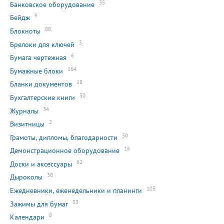
35
Банковское оборудование
9
Бейдж
88
Блокноты
3
Брелоки для ключей
6
Бумага чертежная
164
Бумажные блоки
18
Бланки документов
30
Бухгалтерские книги
34
Журналы
2
Визитницы
50
Грамоты, дипломы, благодарности
16
Демонстрационное оборудование
62
Доски и аксессуары
30
Дыроколы
105
Ежедневники, еженедельники и планинги
33
Зажимы для бумаг
8
Календари