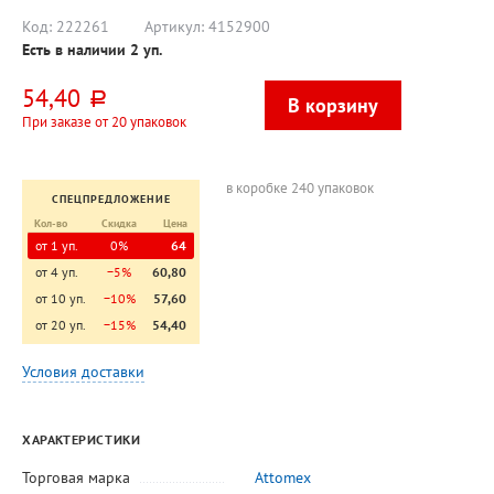
Код:
222261
Артикул:
4152900
Есть в наличии
2
уп.
54,40
руб.
При заказе от 20 упаковок
в коробке 240 упаковок
СПЕЦПРЕДЛОЖЕНИЕ
Кол-во
Скидка
Цена
от 1 уп.
0%
64
от 4 уп.
−5%
60,80
от 10 уп.
−10%
57,60
от 20 уп.
−15%
54,40
Условия доставки
ХАРАКТЕРИСТИКИ
Торговая марка
Attomex