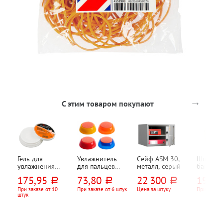
→
С этим товаром покупают
Гель для
Увлажнитель
Сейф ASM 30,
Шпагат
увлажнения
для пальцев
металл, серый
банковс
пальцев Lamark,
"Круглый",
длина н
175,95
73,80
22 300
195,3
руб.
руб.
руб.
25г
СТАММ, ассорти
150м, дж
кгс
При заказе от 10
При заказе от 6 штук
Цена за штуку
При заказе
штук