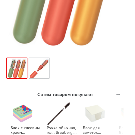
→
С этим товаром покупают
Блок с клеевым
Ручка обычная,
Блок для
Блок б
краем
гел., Brauberg,
заметок
85мм*8