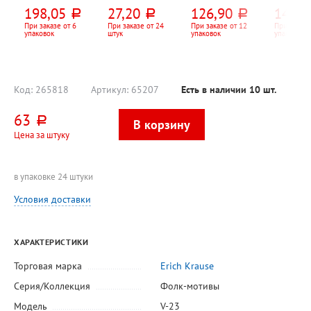
76мм*76мм,
"Доход
90мм*90мм*50м
м,
198,05
27,20
126,90
140,2
руб.
руб.
руб.
Attache,
(Income)", цвет
м, белый, 65г⁄м²,
цветной
"Эконом
чернил черный,
белизна 80%,
ь, 80г⁄м²
При заказе от 6
При заказе от 24
При заказе от 12
При заказе
упаковок
штук
упаковок
упаковок
(Economy)",
толщина линии
Attache,
Lamark, 
ассорти,
0,35мм, диаметр
"Эконом", в
склейке
пастельный
шарика 0,5 мм,
пластиковом
(pastel), 5цв,
длина стержня
боксе, 500л
400л
130мм, корпус
черный,
Код:
265818
Артикул:
65207
Есть в наличии
10
шт.
тонирова
63
руб.
Цена за штуку
в упаковке 24 штуки
Условия доставки
ХАРАКТЕРИСТИКИ
Торговая марка
Erich Krause
Серия/Коллекция
Фолк-мотивы
Модель
V-23