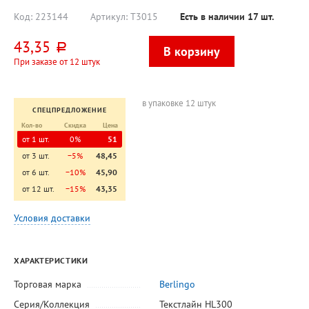
400л
130мм, корпус
черный,
Код:
223144
Артикул:
T3015
Есть в наличии
17
шт.
тонирова
43,35
руб.
При заказе от 12 штук
в упаковке 12 штук
СПЕЦПРЕДЛОЖЕНИЕ
Кол-во
Скидка
Цена
от 1 шт.
0%
51
от 3 шт.
−5%
48,45
от 6 шт.
−10%
45,90
от 12 шт.
−15%
43,35
Условия доставки
ХАРАКТЕРИСТИКИ
Торговая марка
Berlingo
Серия/Коллекция
Текстлайн HL300