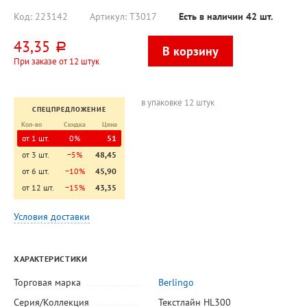
400л
130мм, корпус
черный,
Код:
223142
Артикул:
T3017
Есть в наличии
42
шт.
тонирова
43,35
руб.
При заказе от 12 штук
в упаковке 12 штук
СПЕЦПРЕДЛОЖЕНИЕ
Кол-во
Скидка
Цена
от 1 шт.
0%
51
от 3 шт.
−5%
48,45
от 6 шт.
−10%
45,90
от 12 шт.
−15%
43,35
Условия доставки
ХАРАКТЕРИСТИКИ
Торговая марка
Berlingo
Серия/Коллекция
Текстлайн HL300