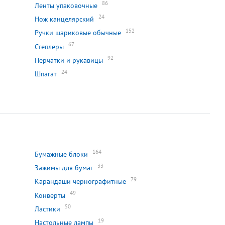
86
Ленты упаковочные
24
Нож канцелярский
152
Ручки шариковые обычные
67
Степлеры
92
Перчатки и рукавицы
24
Шпагат
164
Бумажные блоки
33
Зажимы для бумаг
79
Карандаши чернографитные
49
Конверты
50
Ластики
19
Настольные лампы