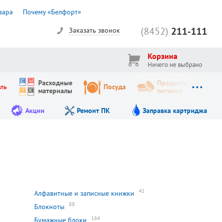
вара
Почему «Белфорт»
(8452)
211-111
Заказать звонок
Корзина
Ничего не выбрано
Расходные
Продукты
ль
Посуда
материалы
питания
Акции
Ремонт ПК
Заправка картриджа
41
Алфавитные и записные книжки
88
Блокноты
164
Бумажные блоки