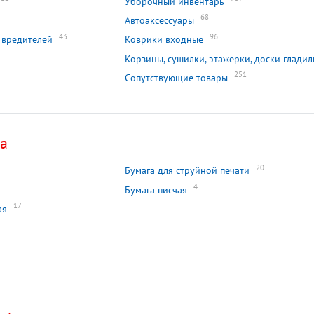
Уборочный инвентарь
68
Автоаксессуары
43
96
 вредителей
Коврики входные
Корзины, сушилки, этажерки, доски глади
251
Сопутствующие товары
са
20
Бумага для струйной печати
4
Бумага писчая
17
ая