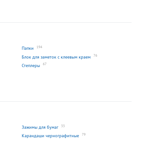
194
Папки
76
Блок для заметок с клеевым краем
67
Степлеры
33
Зажимы для бумаг
79
Карандаши чернографитные