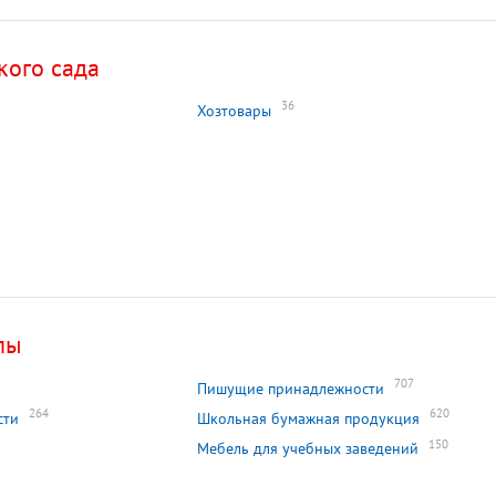
кого сада
36
Хозтовары
лы
707
Пишущие принадлежности
264
620
сти
Школьная бумажная продукция
150
Мебель для учебных заведений