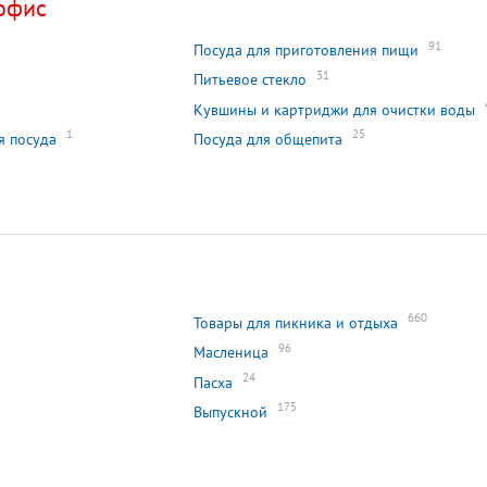
офис
91
Посуда для приготовления пищи
8
31
Питьевое стекло
Кувшины и картриджи для очистки воды
1
25
я посуда
Посуда для общепита
660
Товары для пикника и отдыха
96
Масленица
24
Пасха
175
Выпускной