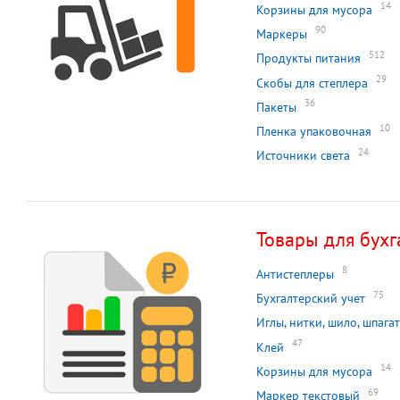
14
Корзины для мусора
90
Маркеры
512
Продукты питания
29
Скобы для степлера
36
Пакеты
10
Пленка упаковочная
24
Источники света
Товары для бухг
8
Антистеплеры
75
Бухгалтерский учет
Иглы, нитки, шило, шпагат
47
Клей
14
Корзины для мусора
69
Маркер текстовый