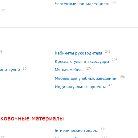
66
Чертежные принадлежности
77
09
243
Кабинеты руководителя
203
Кресла, стулья и аксессуары
80
174
мини-кухни
Мягкая мебель
196
Мебель для учебных заведений
47
Индивидуальные проекты
аковочные материалы
411
Гигиенические товары
12
737