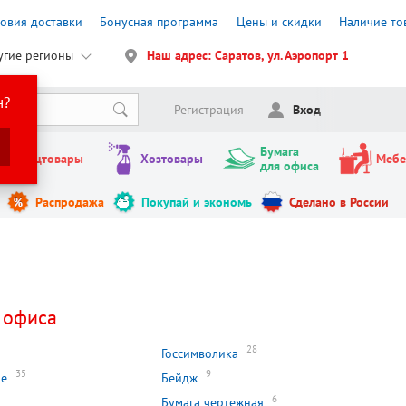
ловия доставки
Бонусная программа
Цены и скидки
Наличие то
угие регионы
Наш адрес: Саратов, ул. Аэропорт 1
н?
Регистрация
Вход
Бумага
Канцтовары
Хозтовары
Мебе
для офиса
Распродажа
Покупай и экономь
Сделано в России
 офиса
28
Госсимволика
35
9
ие
Бейдж
6
Бумага чертежная