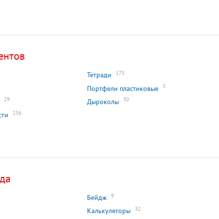
ентов
175
Тетради
5
Портфели пластиковые
29
30
Дыроколы
256
сти
ада
9
Бейдж
32
Калькуляторы