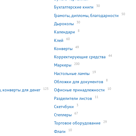
30
Бухгалтерские книги
50
Грамоты, дипломы, благодарности
30
Дыроколы
8
Календари
60
Клей
49
Конверты
44
Корректирующие средства
200
Маркеры
0
19
Настольные лампы
8
Обложки для документов
125
10
, конверты для денег
Офисные принадлежности
11
Разделители листов
3
Скетчбуки
67
Степлеры
29
Торговое оборудование
10
Флаги