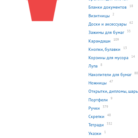
18
Бланки документов
2
Визитницы
62
Доски и аксессуары
33
Зажимы для бумаг
109
Карандаши
13
Кнопки, булавки
14
Корзины для мусора
8
Лупа
8
Накопители для бумаг
47
Ножницы
Открытки, дипломы, шары
9
Портфели
379
Ручки
48
Скрепки
332
Тетради
1
Указки