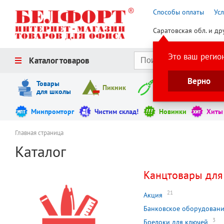
Способы оплаты
Ус
Саратовская обл. и др
Это ваш регио
Каталог товаров
Верно
Товары
Пикник
Инструменты
для школы
Минпромторг
Чистим склад!
Новинки
Хиты
Главная страница
Каталог
Канцтовары для
21
Акция
Банковское оборудован
3
Брелоки для ключей