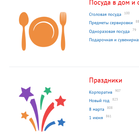
Посуда в дом и 
100
Столовая посуда
8
Предметы сервировки
79
Одноразовая посуда
Подарочная и сувенирна
Праздники
907
Корпоратив
823
Новый год
808
8 марта
861
1 июня