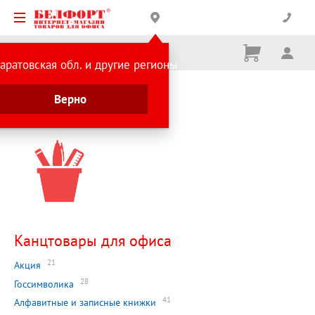
Корзина
Вх
Ничего
аратовская обл. и другие регионы
не
выбрано
Главная страница
Верно
Каталог
Канцтовары для офиса
21
Акция
28
Госсимволика
41
Алфавитные и записные книжки