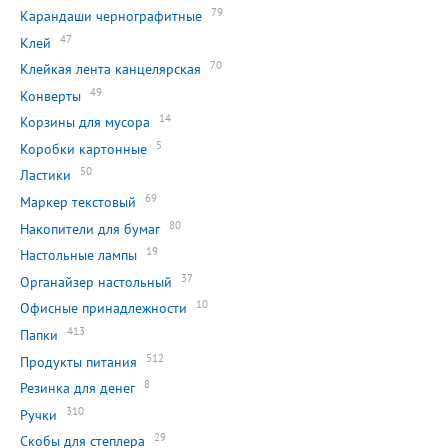
79
Карандаши чернографитные
47
Клей
70
Клейкая лента канцелярская
49
Конверты
14
Корзины для мусора
5
Коробки картонные
50
Ластики
69
Маркер текстовый
80
Накопители для бумаг
19
Настольные лампы
37
Органайзер настольный
10
Офисные принадлежности
413
Папки
512
Продукты питания
8
Резинка для денег
310
Ручки
29
Скобы для степлера