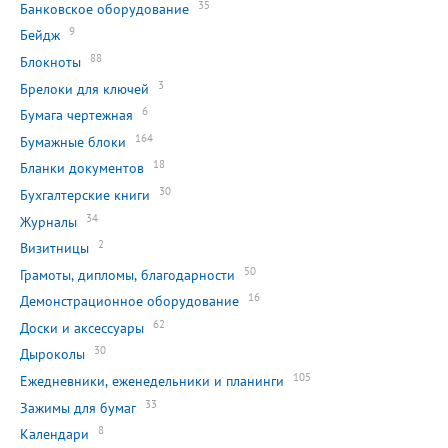
35
Банковское оборудование
9
Бейдж
88
Блокноты
3
Брелоки для ключей
6
Бумага чертежная
164
Бумажные блоки
18
Бланки документов
30
Бухгалтерские книги
34
Журналы
2
Визитницы
50
Грамоты, дипломы, благодарности
16
Демонстрационное оборудование
62
Доски и аксессуары
30
Дыроколы
105
Ежедневники, еженедельники и планинги
33
Зажимы для бумаг
8
Календари