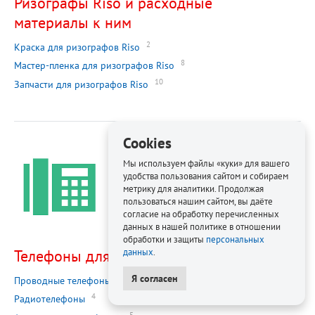
Ризографы Riso и расходные
материалы к ним
2
Краска для ризографов Riso
8
Мастер-пленка для ризографов Riso
10
Запчасти для ризографов Riso
Cookies
Мы используем файлы «куки» для вашего
удобства пользования сайтом и собираем
метрику для аналитики. Продолжая
пользоваться нашим сайтом, вы даёте
согласие на обработку перечисленных
данных в нашей политике в отношении
обработки и защиты
персональных
Телефоны для офиса
данных
.
Я согласен
1
Проводные телефоны
4
Радиотелефоны
5