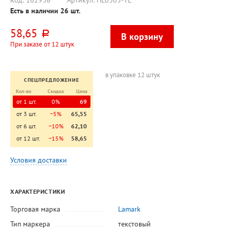
Код:
162938
Артикул:
HL0305-YL
тонирова
Есть в наличии
26
шт.
58,65
руб.
При заказе от 12 штук
в упаковке 12 штук
СПЕЦПРЕДЛОЖЕНИЕ
Кол-во
Скидка
Цена
от 1 шт.
0%
69
от 3 шт.
−5%
65,55
от 6 шт.
−10%
62,10
от 12 шт.
−15%
58,65
Условия доставки
ХАРАКТЕРИСТИКИ
Торговая марка
Lamark
Тип маркера
текстовый