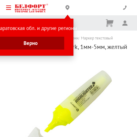
Корзина
Вх
Ничего
аратовская обл. и другие регионы
не
выбрано
Каталог товаров
Товары для бухгалтерии
Маркер текстовый
Верно
Маркер текстовый, Lamark, 1мм-5мм, желтый