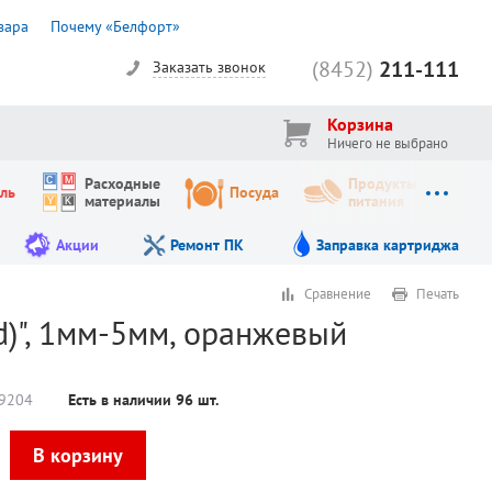
вара
Почему «Белфорт»
(8452)
211-111
Заказать звонок
Корзина
Ничего не выбрано
Расходные
Продукты
ль
Посуда
материалы
питания
Акции
Ремонт ПК
Заправка картриджа
Сравнение
Печать
ed)", 1мм-5мм, оранжевый
9204
Есть в наличии
96
шт.