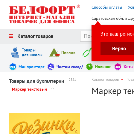
Способы оплаты
Ус
Саратовская обл. и др
Это ваш регио
Каталог товаров
Верно
Товары
Пикник
Инструменты
для школы
Минпромторг
Чистим склад!
Новинки
Хиты
Каталог товаров
Тов
2321
Товары для бухгалтерии
Маркер тек
70
Маркер текстовый