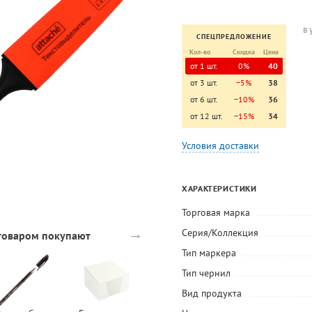
в 
СПЕЦПРЕДЛОЖЕНИЕ
Кол-во
Скидка
Цена
от 1 шт.
0%
40
от 3 шт.
−5%
38
от 6 шт.
−10%
36
от 12 шт.
−15%
34
Условия доставки
ХАРАКТЕРИСТИКИ
Торговая марка
→
Серия/Коллекция
 товаром покупают
Тип маркера
Тип чернил
-30%
Вид продукта