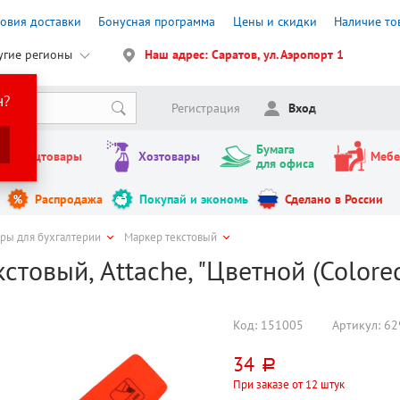
ловия доставки
Бонусная программа
Цены и скидки
Наличие то
угие регионы
Наш адрес: Саратов, ул. Аэропорт 1
н?
Регистрация
Вход
Бумага
Канцтовары
Хозтовары
Мебе
для офиса
Распродажа
Покупай и экономь
Сделано в России
ары для бухгалтерии
Маркер текстовый
стовый, Attache, "Цветной (Color
Код:
151005
Артикул:
62
34
руб.
При заказе от 12 штук