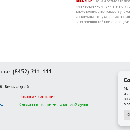
Внимание!
Цена и остаток товар
или населенном пункте, и могут 
также количество товара в упак
и отличаться от указанных на са
за особенностей цветопередачи
тове:
(8452) 211-111
Co
б–Вс
: выходной
Мы 
и с
Вакансии компании
вы 
в о
Сделаем интернет-магазин ещё лучше
Я