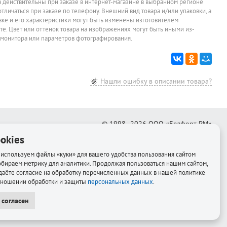
а действительны при заказе в интернет-магазине в выбранном регионе
отличаться при заказе по телефону. Внешний вид товара и/или упаковки, а
овке и его характеристики могут быть изменены изготовителем
йте. Цвет или оттенок товара на изображениях могут быть иными из-
 монитора или параметров фотографирования.
Нашли ошибку в описании товара?
© 1998–2026
ООО «Белфорт-РМ»
okies
Создание интернет-магазина
—
Медиапродукт
используем файлы «куки» для вашего удобства пользования сайтом
обираем метрику для аналитики. Продолжая пользоваться нашим сайтом,
даёте согласие на обработку перечисленных данных в нашей политике
тношении обработки и защиты
персональных данных
.
 согласен