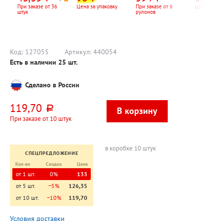
5
прозрачная
100шт, рул
500мм*270м,
При заказе от 36
Цена за упаковку
При заказе от 6
Цена за шт
штук
рулонов
20мкм, 2кг
Код:
127055
Артикул:
440054
Есть в наличии
25
шт.
Сделано в России
119,70
руб.
При заказе от 10 штук
в коробке 10 штук
СПЕЦПРЕДЛОЖЕНИЕ
Кол-во
Скидка
Цена
от 1 шт.
0%
133
от 5 шт.
−5%
126,35
от 10 шт.
−10%
119,70
Условия доставки