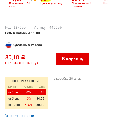
5
прозрачная
100шт, рул
500мм*270м,
При заказе от 36
Цена за упаковку
При заказе от 6
Цена за шт
штук
рулонов
20мкм, 2кг
Код:
127053
Артикул:
440056
Есть в наличии
11
шт.
Сделано в России
80,10
руб.
При заказе от 10 штук
в коробке 20 штук
СПЕЦПРЕДЛОЖЕНИЕ
Кол-во
Скидка
Цена
от 1 шт.
0%
89
от 5 шт.
−5%
84,55
от 10 шт.
−10%
80,10
Условия доставки