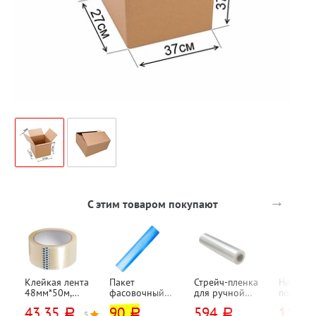
→
С этим товаром покупают
Клейкая лента
Пакет
Стрейч-пленка
Нить 100
48мм*50м,
фасовочный
для ручной
полипро
38мкм, Гуд
40см*30см, ПНД,
обмотки
желтая,
43,35
90
594
119
руб.
руб.
руб.
руб
Трейд,
10мкм, синий,
смесовая 20%,
5