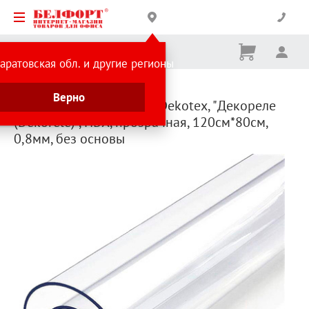
Корзина
Вх
Ничего
аратовская обл. и другие регионы
не
выбрано
Каталог товаров
Текстиль
Скатерти
Верно
Скатерть гибкое стекло Dekotex, "Декореле
(Dekorele)", ПВХ, прозрачная, 120см*80см,
0,8мм, без основы