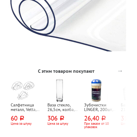
→
С этим товаром покупают
Салфетница
Ваза стекло,
Зубочистки
Банка д
металл, Vetta,
26,5см, колба,
LINGER, 200шт,
210мл, с
13см*7см*6см,
прозрачная,
пластик. банка
"Сад (Ga
60
306
26,40
312
руб.
руб.
руб.
руб
ассорти
Pasabahce,
8,5см*11
"Флора (Flora)", в
ложкой 
Цена за штуку
Цена за штуку
При заказе от 10
Цена за шт
упаковок
коробке
меда