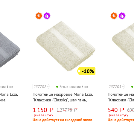
-10%
257702
257703
личии
1
шт.
Есть в наличии
4
шт.
ona Liza,
Полотенце махровое Mona Liza,
Полотенце ма
рое,
"Классика (Classic)", шампань,
"Классика (Cla
ом, хлопок,
140см*70см, с бордюром, хлопок,
90см*50см, с 
1 150
540
1 277,78
60
руб.
руб.
руб.
420г⁄м², УЗБЕКИСТАН
420г⁄м², УЗБ
Цена за штуку
Цена за штуку
Цена действует на складской запас
Цена действует