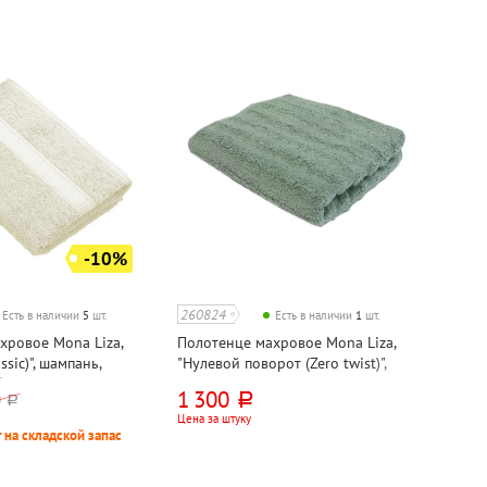
-10%
260824
Есть в наличии
5
шт.
Есть в наличии
1
шт.
хровое Mona Liza,
Полотенце махровое Mona Liza,
ssic)", шампань,
"Нулевой поворот (Zero twist)",
бордюром, хлопок,
зеленое, 130см*70см, хлопок,
1 300
0
руб.
руб.
ЕКИСТАН
500г⁄м², ИНДИЯ
Цена за штуку
 на складской запас