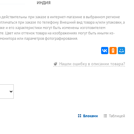
ИНДИЯ
а действительны при заказе в интернет-магазине в выбранном регионе
отличаться при заказе по телефону. Внешний вид товара и/или упаковки, а
-10%
овке и его характеристики могут быть изменены изготовителем
йте. Цвет или оттенок товара на изображениях могут быть иными из-
Шампунь
Соль для бани
Дезодорант
Полотенц
 монитора или параметров фотографирования.
Pantene, "Густые
Добропаровъ,
спрей, женский,
бумажное
и крепкие",
"Противопросту
Рексона,
слойн., Lot
513
67
215,10
78,20
руб.
руб.
руб.
р
400мл
дный", эвкалипт,
"Свежесть душа",
"Черный (B
шалфей, мята,
150мл
белое, 12
При заказе от 3 штук
При заказе от 4 штук
При заказе о
74,44
руб.
упаковок
я
200г
24см*23см
Цена за упаковку
2шт, с вту
Нашли ошибку в описании товара?
тиснение
,
перфорац
нн
есть
Блоками
Таблицей