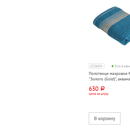
253604
Есть в на
Полотенце махровое M
"Золото (Gold)", аквам
90см*50см, с бордюром
630
руб.
500г⁄м², УЗБЕКИСТАН
Цена за штуку