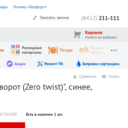
вара
Почему «Белфорт»
(8452)
211-111
Заказать звонок
Корзина
Ничего не выбрано
Расходные
Продукты
ль
Посуда
материалы
питания
Акции
Ремонт ПК
Заправка картриджа
Сравнение
Печать
от (Zero twist)", синее,
9730/300
Есть в наличии
1
шт.