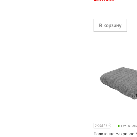
260821
Есть в на
Полотенце махровое M