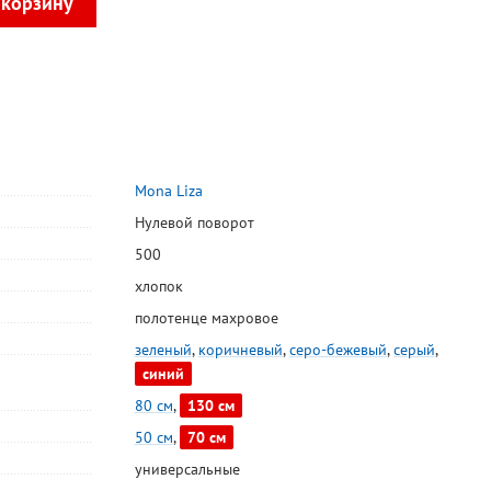
Mona Liza
Нулевой поворот
500
хлопок
полотенце махровое
зеленый
,
коричневый
,
серо-бежевый
,
серый
,
синий
80 см
,
130 см
50 см
,
70 см
универсальные