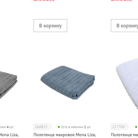
260823
257700
личии
4
шт.
Есть в наличии
2
шт.
ona Liza,
Полотенце махровое Mona Liza,
Полотенце ма