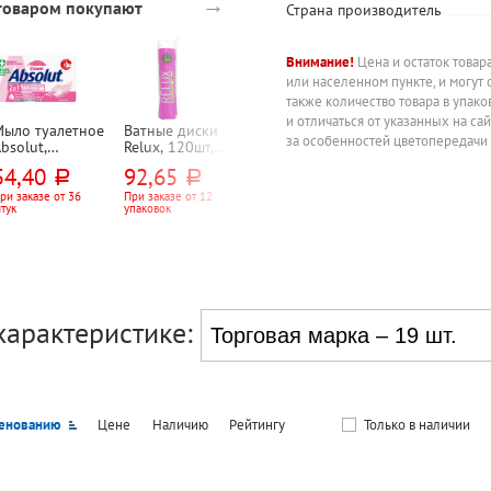
→
 товаром покупают
Страна производитель
Внимание!
Цена и остаток товар
или населенном пункте, и могут 
-10%
также количество товара в упак
и отличаться от указанных на са
Мыло туалетное
Ватные диски
Платочки
Гель для душа
за особенностей цветопередачи
bsolut,
Relux, 120шт,
носовые 3-
Grass, "Амбре
"Антибактериаль
пакет
слойн., Belux,
профессионал
54,40
92,65
10
780
руб.
руб.
руб.
руб.
ое. Нежное", "2
10л
(Ambree
 1", "Масло
professional)",
ри заказе от 36
При заказе от 12
Цена за упаковку
866,67
руб.
тук
упаковок
чайного дерева
"Земная граци
Цена за штуку
 пантенол", 90г
(Earthy grace)",
750мл,
универсальный
парфюмирова
ый
характеристике:
енованию
Цене
Наличию
Рейтингу
Только в наличии