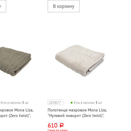
260827
Есть в наличии
3
шт.
Есть в наличии
3
шт.
хровое Mona Liza,
Полотенце махровое Mona Liza,
от (Zero twist)",
"Нулевой поворот (Zero twist)",
0см*50см, хлопок,
серо-бежевое, 80см*50см, хлопок,
610
руб.
ИЯ
500г⁄м², ИНДИЯ
Цена за штуку