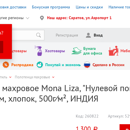
ловия доставки
Бонусная программа
Цены и скидки
Наличие то
угие регионы
Наш адрес: Саратов, ул. Аэропорт 1
н?
Регистрация
Вход
Бумага
Канцтовары
Хозтовары
Мебе
для офиса
Распродажа
Покупай и экономь
Сделано в России
стиль
Полотенца махровые
махровое Mona Liza, "Нулевой повор
, хлопок, 500г⁄м², ИНДИЯ
Код:
260822
Артикул:
52
1 300
руб.