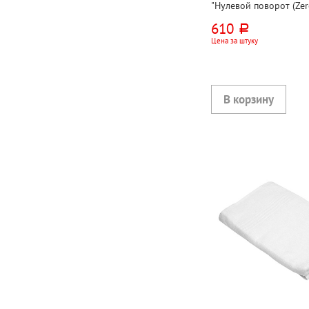
"Нулевой поворот (Zero
серое, 80см*50см, хлоп
610
руб.
ИНДИЯ
Цена за штуку