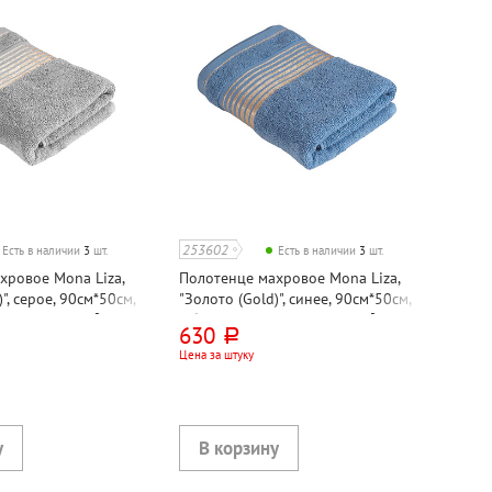
253602
Есть в наличии
3
шт.
Есть в наличии
3
шт.
хровое Mona Liza,
Полотенце махровое Mona Liza,
", серое, 90см*50см,
"Золото (Gold)", синее, 90см*50см,
лопок, 500г⁄м²,
с бордюром, хлопок, 500г⁄м²,
630
руб.
УЗБЕКИСТАН
Цена за штуку