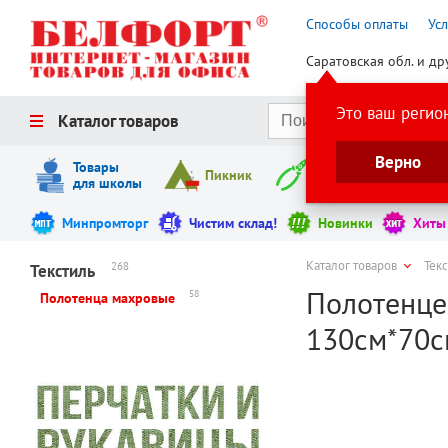
Способы оплаты
Ус
Саратовская обл. и др
Это ваш регио
Каталог товаров
Верно
Товары
Пикник
Инструменты
для школы
Минпромторг
Чистим склад!
Новинки
Хиты
Каталог товаров
Тек
268
Текстиль
Полотенце 
58
Полотенца махровые
130см*70см