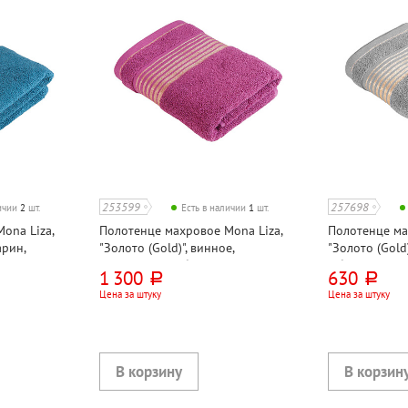
253599
257698
личии
2
шт.
Есть в наличии
1
шт.
ona Liza,
Полотенце махровое Mona Liza,
Полотенце ма
арин,
"Золото (Gold)", винное,
"Золото (Gold)
, хлопок,
140см*70см, с бордюром, хлопок,
с бордюром, х
1 300
630
руб.
руб.
500г⁄м², УЗБЕКИСТАН
УЗБЕКИСТАН
Цена за штуку
Цена за штуку