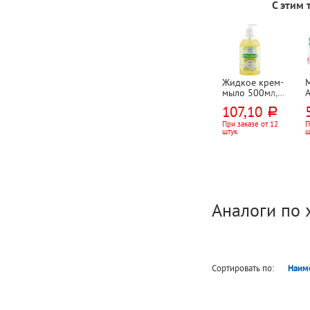
С этим
Жидкое крем-
мыло 500мл,
A
Русские травы,
107,10
руб.
"Ромашка",
н
дозатор
в
При заказе от 12
П
штук
ш
и
Аналоги по 
Сортировать по:
Наим