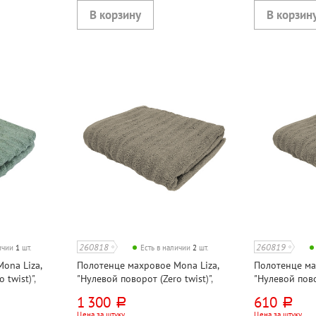
260818
260819
личии
1
шт.
Есть в наличии
2
шт.
ona Liza,
Полотенце махровое Mona Liza,
Полотенце ма
 twist)",
"Нулевой поворот (Zero twist)",
"Нулевой повор
лопок,
коричневое, 130см*70см, хлопок,
коричневое, 8
1 300
610
руб.
руб.
500г⁄м², ИНДИЯ
500г⁄м², ИНД
Цена за штуку
Цена за штуку