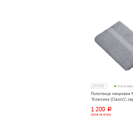
257705
Есть в на
Полотенце махровое M
"Классика (Classic)", се
140см*70см, с бордюр
1 200
руб.
420г⁄м², УЗБЕКИСТАН
Цена за штуку