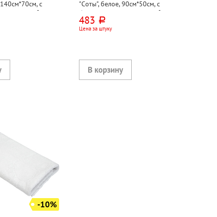
 140см*70см, с
"Соты", белое, 90см*50см, с
опок, 420г⁄м²
бордюром, хлопок, 420г⁄м²
483
руб.
Цена за штуку
-10%