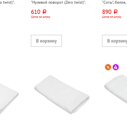
 twist)",
"Нулевой поворот (Zero twist)",
"Соты", белое,
ок, 500г⁄м²,
синее, 80см*50см, хлопок, 500г⁄м²,
бордюром, хл
610
890
руб.
руб.
ИНДИЯ
Цена за штуку
Цена за штуку