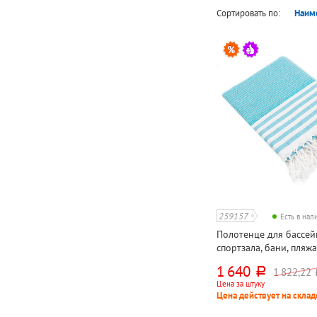
Сортировать по:
Наим
259157
Есть в на
Полотенце для бассей
спортзала, бани, пляжа
активного отдыха, Love
1 640
1 822,22
руб.
р
(Waffle)", голубое, 180
Цена за штуку
хлопок, 211г⁄м²
Цена действует на склад