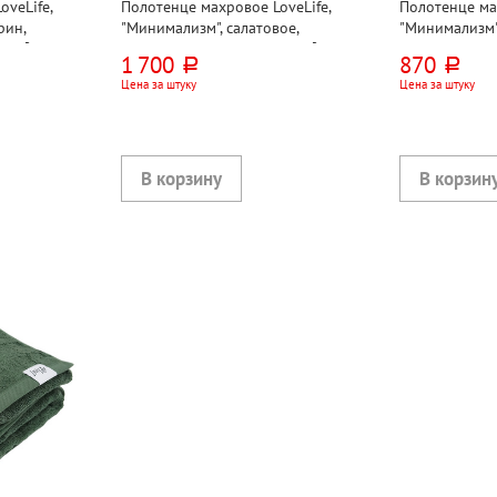
veLife,
Полотенце махровое LoveLife,
Полотенце мах
рин,
"Минимализм", салатовое,
"Минимализм",
0г⁄м², Турция
120см*70см, хлопок, 500г⁄м²,
80см*50см, хл
1 700
870
руб.
руб.
ТУРЦИЯ
ТУРЦИЯ
Цена за штуку
Цена за штуку