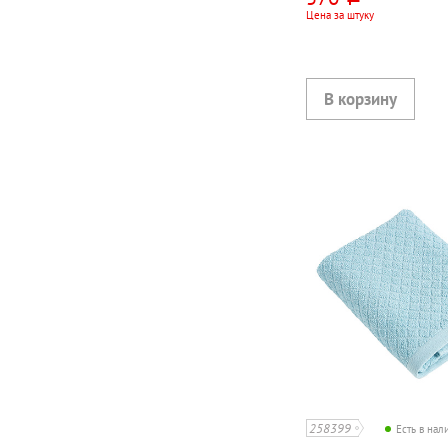
АРМЕНИЯ
Цена за штуку
258399
Есть в на