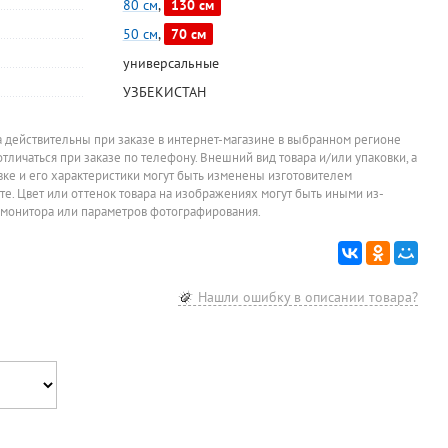
80 см
,
130 см
50 см
,
70 см
универсальные
-10%
УЗБЕКИСТАН
Шампунь
Косметический
Дезодорант
Полотенц
Pantene, "Густые
набор мужской,
спрей, женский,
бумажное
а действительны при заказе в интернет-магазине в выбранном регионе
и крепкие",
Old Spice,
Рексона,
слойн., Lot
513
1 100
215,10
78,20
отличаться при заказе по телефону. Внешний вид товара и/или упаковки, а
руб.
руб.
руб.
р
400мл
шампунь 2в1
"Свежесть душа",
"Черный (B
овке и его характеристики могут быть изменены изготовителем
250мл+дезодор
150мл
белое, 12
При заказе от 3 штук
При заказе от 4 штук
При заказе о
1 222,22
руб.
упаковок
я
ант спрей
24см*23см
йте. Цвет или оттенок товара на изображениях могут быть иными из-
Цена за набор
150мл+шампунь
2шт, с вту
 монитора или параметров фотографирования.
200мл
тиснение
,
перфорац
нн
есть
Нашли ошибку в описании товара?