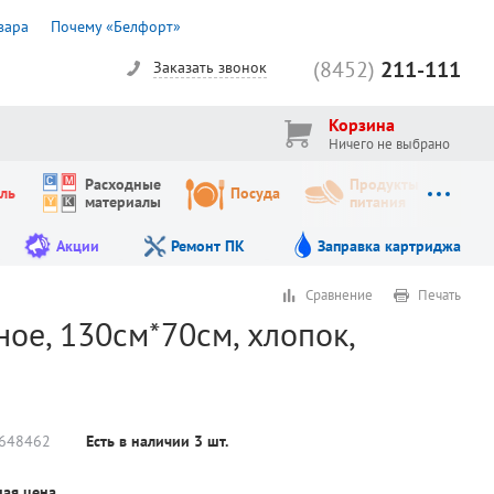
вара
Почему «Белфорт»
(8452)
211-111
Заказать звонок
Корзина
Ничего не выбрано
Расходные
Продукты
ль
Посуда
материалы
питания
Акции
Ремонт ПК
Заправка картриджа
Сравнение
Печать
ное, 130см*70см, хлопок,
648462
Есть в наличии
3
шт.
ая цена