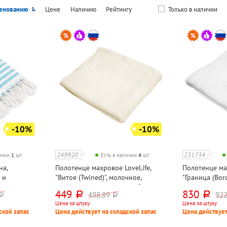
енованию
Цене
Наличию
Рейтингу
Только в наличии
-10%
-10%
249920
231734
личии
1
шт.
Есть в наличии
4
шт.
на,
Полотенце махровое LoveLife,
Полотенце мах
 и
"Витое (Twined)", молочное,
"Граница (Bord
Life, "Вафля
90см*50см, хлопок, 420г⁄м²,
130см*70см, х
449
830
498,89
922
руб.
руб.
уб.
руб.
см*100см,
АРМЕНИЯ
АРМЕНИЯ
Цена за штуку
Цена за штуку
ской запас
Цена действует на складской запас
Цена действует