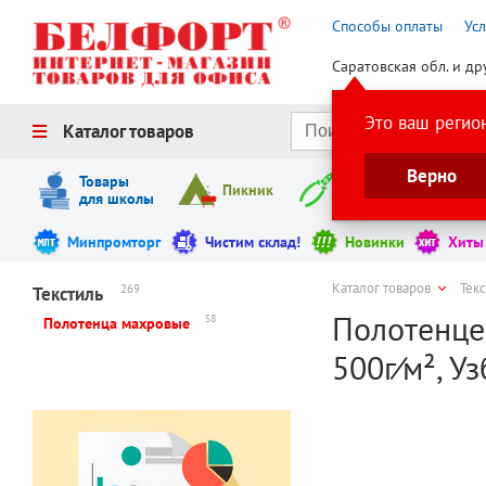
Способы оплаты
Ус
Саратовская обл. и др
Это ваш регио
Каталог товаров
Верно
Товары
Пикник
Инструменты
для школы
Минпромторг
Чистим склад!
Новинки
Хиты
Каталог товаров
Тек
269
Текстиль
Полотенце 
58
Полотенца махровые
500г⁄м², У