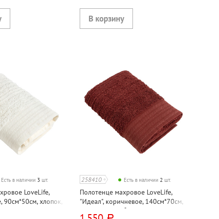
258410
Есть в наличии
3
шт.
Есть в наличии
2
шт.
ровое LoveLife,
Полотенце махровое LoveLife,
е, 90см*50см, хлопок,
"Идеал", коричневое, 140см*70см,
ия
хлопок, 450г⁄м², Турция
1 550
руб.