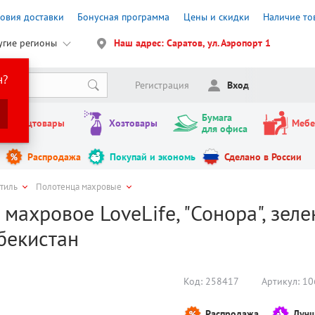
ловия доставки
Бонусная программа
Цены и скидки
Наличие то
угие регионы
Наш адрес: Саратов, ул. Аэропорт 1
н?
Регистрация
Вход
Бумага
Канцтовары
Хозтовары
Мебе
для офиса
Распродажа
Покупай и экономь
Сделано в России
стиль
Полотенца махровые
махровое LoveLife, "Сонора", зеле
збекистан
Код:
258417
Артикул:
10
Распродажа
Лучш