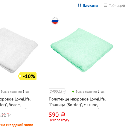
Блоками
Таблицей
-10%
249913
Есть в наличии
3
шт.
Есть в наличии
1
шт.
ровое LoveLife,
Полотенце махровое LoveLife,
er)", белое,
"Граница (Border)", мятное,
лопок, 380г⁄м²,
90см*50см, хлопок, 380г⁄м²,
590
,22
руб.
руб.
АРМЕНИЯ
Цена за штуку
 на складской запас