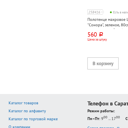
258416
Есть в на
Полотенце махровое Lo
"Сонора", зеленое, 80с
хлопок, 500г⁄м², Узбек
560
руб.
Цена за штуку
Телефон в Сара
Каталог товаров
Каталог по алфавиту
Режим работы:
00
00
Пн–Пт
: 9
.. 17
С
Каталог по торговой марке
О компании