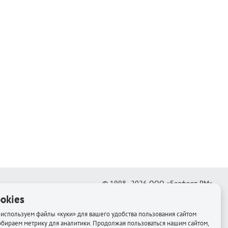
© 1998–2026
ООО «Белфорт-РМ»
okies
Создание интернет-магазина
—
Медиапродукт
используем файлы «куки» для вашего удобства пользования сайтом
обираем метрику для аналитики. Продолжая пользоваться нашим сайтом,