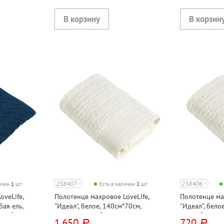
258407
258406
личии
1
шт.
Есть в наличии
2
шт.
veLife,
Полотенце махровое LoveLife,
Полотенце мах
бая ель,
"Идеал", белое, 140см*70см,
"Идеал", бело
г⁄м²,
хлопок, 450г⁄м², Турция
450г⁄м², Турц
1 650
720
руб.
руб.