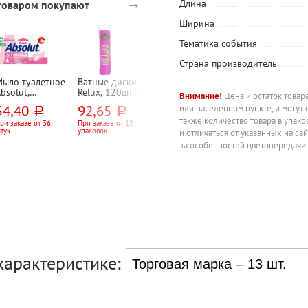
→
Длина
 товаром покупают
Ширина
Тематика события
-10%
Страна производитель
Мыло туалетное
Ватные диски
Платочки
Гель для душа
bsolut,
Relux, 120шт,
носовые 3-
Grass, "Амбре
Внимание!
Цена и остаток товар
"Антибактериаль
пакет
слойн., Belux,
профессионал
54,40
92,65
10
780
или населенном пункте, и могут 
руб.
руб.
руб.
руб.
ое. Нежное", "2
10л
(Ambree
также количество товара в упак
 1", "Масло
professional)",
ри заказе от 36
При заказе от 12
Цена за упаковку
866,67
руб.
тук
упаковок
чайного дерева
"Земная граци
и отличаться от указанных на са
Цена за штуку
 пантенол", 90г
(Earthy grace)",
за особенностей цветопередачи
750мл,
универсальный
парфюмирова
ый
характеристике: