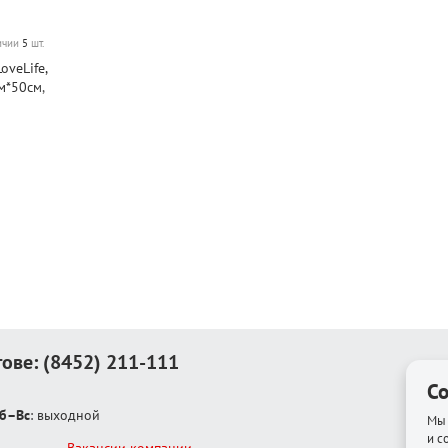
личии
5
шт.
veLife,
м*50см,
истан
тове:
(8452) 211-111
Co
б–Вс
: выходной
Мы 
и с