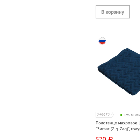
249932
Есть в на
Полотенце махровое Lo
"Зигзаг (Zig-Zag)", голу
90см*50см, хлопок, 450
570
руб.