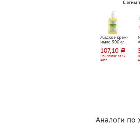
С этим
Жидкое крем-
мыло 500мл,
A
Русские травы,
107,10
руб.
"Ромашка",
н
дозатор
в
При заказе от 12
П
штук
ш
и
Аналоги по 