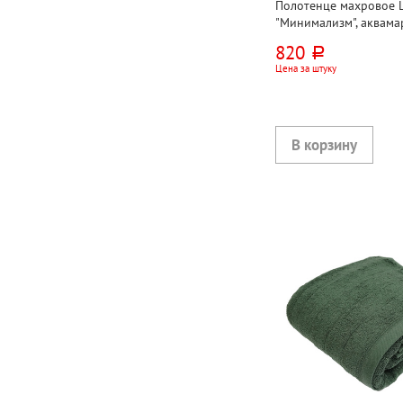
Полотенце махровое Lo
"Минимализм", аквама
80см*50см, хлопок, 50
820
руб.
Цена за штуку