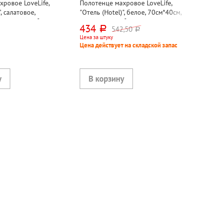
ровое LoveLife,
Полотенце махровое LoveLife,
 салатовое,
"Отель (Hotel)", белое, 70см*40см,
опок, 500г⁄м²,
хлопок, 500г⁄м², ТУРЦИЯ
434
542,50
руб.
руб.
Цена за штуку
Цена действует на складской запас