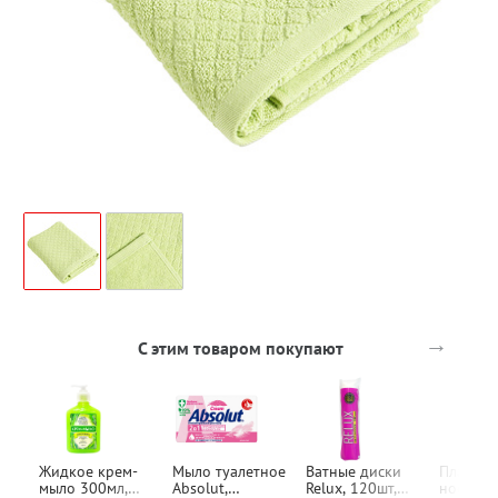
→
С этим товаром покупают
Жидкое крем-
Мыло туалетное
Ватные диски
Платочк
мыло 300мл,
Absolut,
Relux, 120шт,
носовые