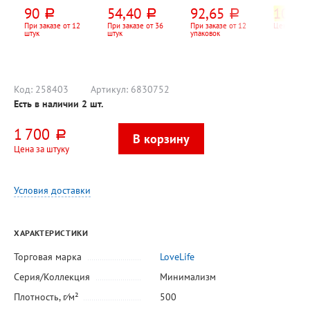
Русские травы,
"Антибактериаль
пакет
слойн., 
90
54,40
92,65
10
руб.
руб.
руб.
руб.
"Алоэ вера",
ное. Нежное", "2
10л
дозатор
в 1", "Масло
При заказе от 12
При заказе от 36
При заказе от 12
Цена за уп
штук
штук
упаковок
чайного дерева
и пантенол", 90г
Код:
258403
Артикул:
6830752
Есть в наличии
2
шт.
1 700
руб.
Цена за штуку
Условия доставки
ХАРАКТЕРИСТИКИ
Торговая марка
LoveLife
Серия/Коллекция
Минимализм
Плотность, г⁄м²
500