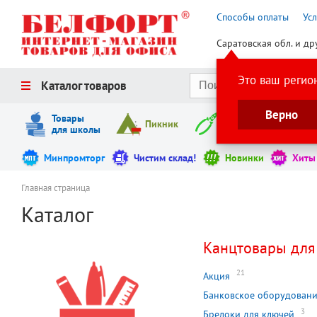
Способы оплаты
Ус
Саратовская обл. и др
Это ваш регио
Каталог товаров
Верно
Товары
Пикник
Инструменты
для школы
Минпромторг
Чистим склад!
Новинки
Хиты
Главная страница
Каталог
Канцтовары для
21
Акция
Банковское оборудован
3
Брелоки для ключей