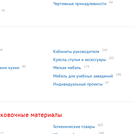
64
Чертежные принадлежности
78
09
243
Кабинеты руководителя
203
Кресла, стулья и аксессуары
80
174
мини-кухни
Мягкая мебель
196
Мебель для учебных заведений
47
Индивидуальные проекты
аковочные материалы
403
Гигиенические товары
11
749