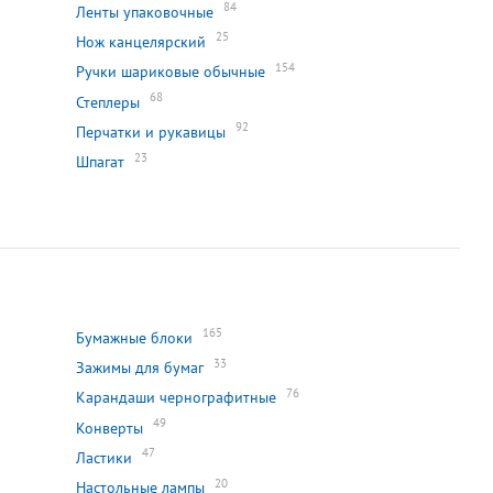
84
Ленты упаковочные
25
Нож канцелярский
154
Ручки шариковые обычные
68
Степлеры
92
Перчатки и рукавицы
23
Шпагат
165
Бумажные блоки
33
Зажимы для бумаг
76
Карандаши чернографитные
49
Конверты
47
Ластики
20
Настольные лампы