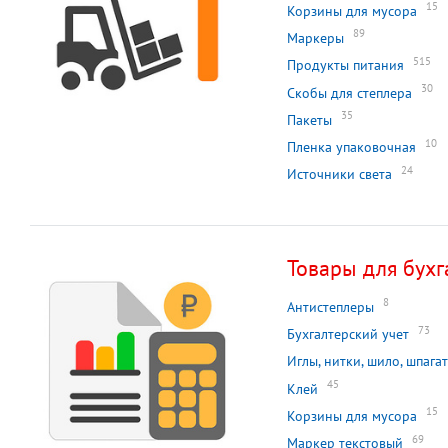
15
Корзины для мусора
89
Маркеры
515
Продукты питания
30
Скобы для степлера
35
Пакеты
10
Пленка упаковочная
24
Источники света
Товары для бухг
8
Антистеплеры
73
Бухгалтерский учет
Иглы, нитки, шило, шпагат
45
Клей
15
Корзины для мусора
69
Маркер текстовый