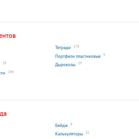
ентов
178
Тетради
5
Портфели пластиковые
29
29
Дыроколы
244
сти
ада
9
Бейдж
32
Калькуляторы