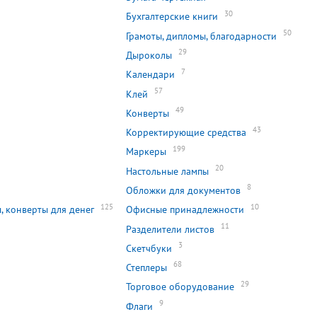
30
Бухгалтерские книги
50
Грамоты, дипломы, благодарности
29
Дыроколы
7
Календари
57
Клей
49
Конверты
43
Корректирующие средства
199
Маркеры
2
20
Настольные лампы
8
Обложки для документов
125
10
, конверты для денег
Офисные принадлежности
11
Разделители листов
3
Скетчбуки
68
Степлеры
29
Торговое оборудование
9
Флаги