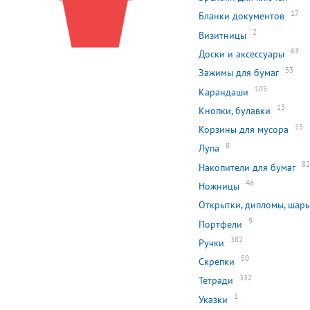
17
Бланки документов
2
Визитницы
63
Доски и аксессуары
33
Зажимы для бумаг
105
Карандаши
13
Кнопки, булавки
15
Корзины для мусора
8
Лупа
8
Накопители для бумаг
46
Ножницы
Открытки, дипломы, шары
9
Портфели
382
Ручки
50
Скрепки
332
Тетради
1
Указки