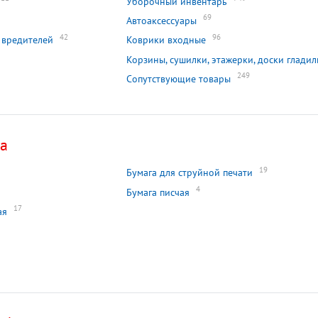
Уборочный инвентарь
69
Автоаксессуары
42
96
 вредителей
Коврики входные
Корзины, сушилки, этажерки, доски глади
249
Сопутствующие товары
са
19
Бумага для струйной печати
4
Бумага писчая
17
ая