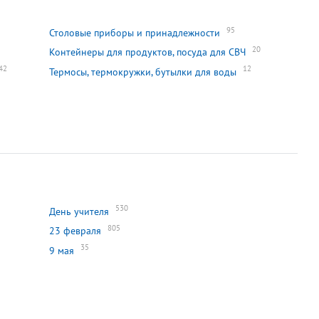
95
Столовые приборы и принадлежности
20
Контейнеры для продуктов, посуда для СВЧ
42
12
Термосы, термокружки, бутылки для воды
530
День учителя
805
23 февраля
35
9 мая