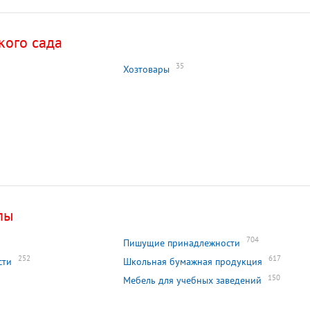
кого сада
35
Хозтовары
лы
704
Пишущие принадлежности
252
617
сти
Школьная бумажная продукция
150
Мебель для учебных заведений