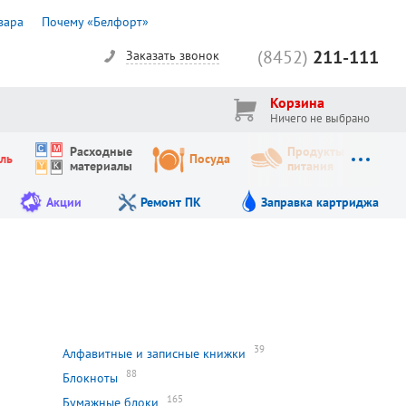
вара
Почему «Белфорт»
(8452)
211-111
Заказать звонок
Корзина
Ничего не выбрано
Расходные
Продукты
ль
Посуда
материалы
питания
Акции
Ремонт ПК
Заправка картриджа
39
Алфавитные и записные книжки
88
Блокноты
165
Бумажные блоки