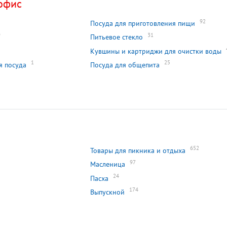
офис
92
Посуда для приготовления пищи
9
31
Питьевое стекло
Кувшины и картриджи для очистки воды
1
25
я посуда
Посуда для общепита
652
Товары для пикника и отдыха
97
Масленица
24
Пасха
174
Выпускной