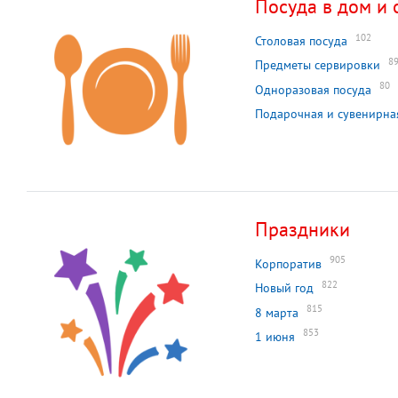
Посуда в дом и 
102
Столовая посуда
8
Предметы сервировки
80
Одноразовая посуда
Подарочная и сувенирна
Праздники
905
Корпоратив
822
Новый год
815
8 марта
853
1 июня