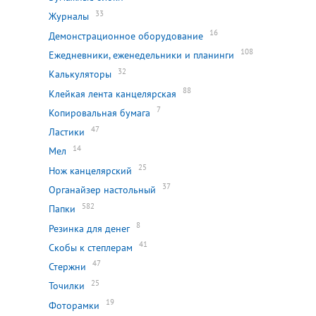
33
Журналы
16
Демонстрационное оборудование
108
Ежедневники, еженедельники и планинги
32
Калькуляторы
88
Клейкая лента канцелярская
7
Копировальная бумага
47
Ластики
14
Мел
25
Нож канцелярский
37
Органайзер настольный
582
Папки
8
Резинка для денег
41
Скобы к степлерам
47
Стержни
25
Точилки
19
Фоторамки