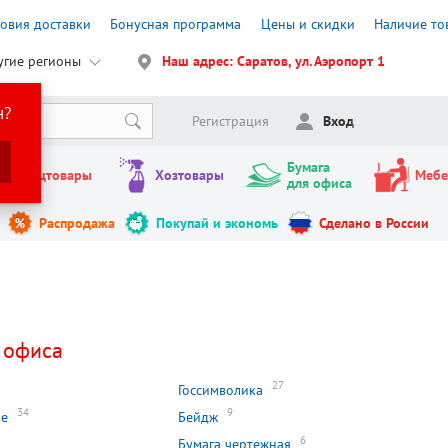
ловия доставки
Бонусная программа
Цены и скидки
Наличие то
угие регионы
Наш адрес: Саратов, ул. Аэропорт 1
н?
Регистрация
Вход
Бумага
Канцтовары
Хозтовары
Мебе
для офиса
Распродажа
Покупай и экономь
Сделано в России
 офиса
27
Госсимволика
34
9
ие
Бейдж
6
Бумага чертежная