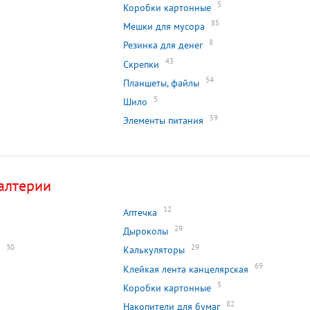
5
Коробки картонные
85
Мешки для мусора
8
Резинка для денег
43
Скрепки
54
Планшеты, файлы
5
Шило
59
Элементы питания
алтерии
12
Аптечка
29
Дыроколы
30
29
Калькуляторы
69
Клейкая лента канцелярская
5
Коробки картонные
82
Накопители для бумаг