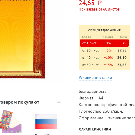
24,65
руб.
При заказе от 60 листов
СПЕЦПРЕДЛОЖЕНИЕ
Кол-во
Скидка
Цена
от 1 лист.
0%
29
от 20 лист.
−5%
27,55
от 40 лист.
−10%
26,10
от 60 лист.
−15%
24,65
Условия доставки
Благодарность
Формат — А4
→
 товаром покупают
Картон полиграфический ме
Плотностью 230 г/кв.м.
Оформление — тиснение зол
ХАРАКТЕРИСТИКИ