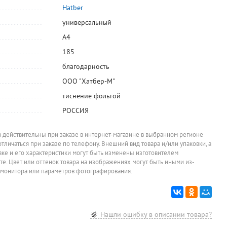
Hatber
универсальный
А4
185
благодарность
ООО "Хатбер-М"
тиснение фольгой
РОССИЯ
а действительны при заказе в интернет-магазине в выбранном регионе
отличаться при заказе по телефону. Внешний вид товара и/или упаковки, а
овке и его характеристики могут быть изменены изготовителем
йте. Цвет или оттенок товара на изображениях могут быть иными из-
 монитора или параметров фотографирования.
Нашли ошибку в описании товара?