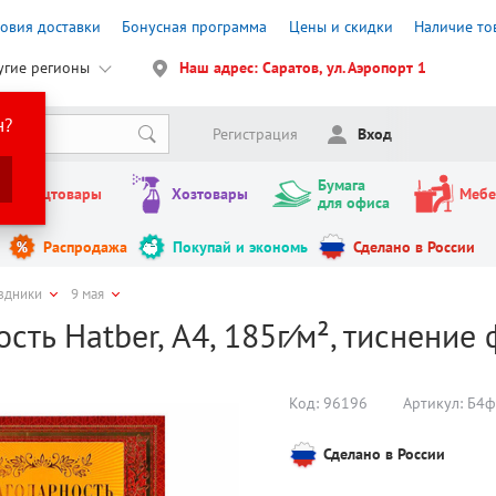
ловия доставки
Бонусная программа
Цены и скидки
Наличие то
угие регионы
Наш адрес: Саратов, ул. Аэропорт 1
н?
Регистрация
Вход
Бумага
Канцтовары
Хозтовары
Мебе
для офиса
Распродажа
Покупай и экономь
Сделано в России
здники
9 мая
сть Hatber, А4, 185г⁄м², тиснение
Код:
96196
Артикул:
Б4ф
Сделано в России