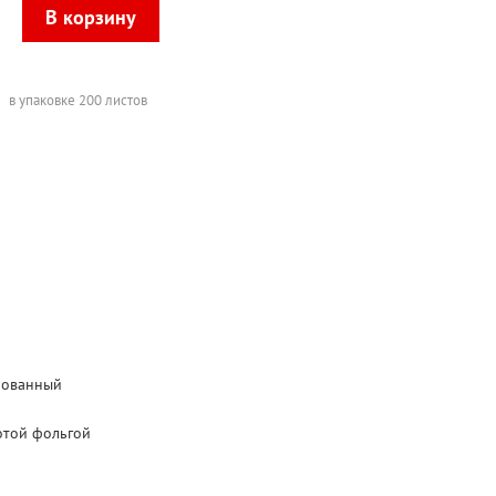
в упаковке 200 листов
лованный
отой фольгой