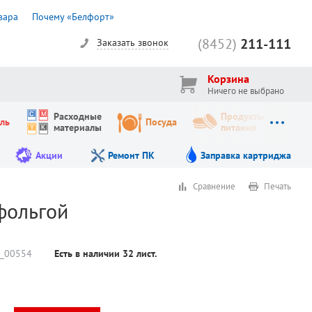
вара
Почему «Белфорт»
(8452)
211-111
Заказать звонок
Корзина
Ничего не выбрано
Расходные
Продукты
ль
Посуда
материалы
питания
Акции
Ремонт ПК
Заправка картриджа
Сравнение
Печать
 фольгой
_00554
Есть в наличии
32
лист.