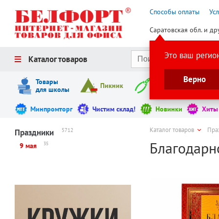
Способы оплаты
Ус
Саратовская обл. и др
Это ваш регио
Каталог товаров
Верно
Товары
Пикник
Инструменты
для школы
Минпромторг
Чистим склад!
Новинки
Хиты
Каталог товаров
Пра
5712
Праздники
Благодарно
35
9 мая