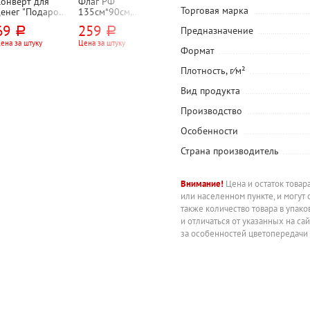
Конверт для
Флаг РФ
Торговая марка
енег "Подарок",
135см*90см,
6,5см*8,5см,
полиэфирный
69
259
Предназначение
руб.
руб.
азноцветная,
шелк, Brauberg,
фольга
Staff, карман
ена за штуку
Цена за штуку
Формат
для древка
Плотность, г⁄м²
Вид продукта
Производство
Особенности
Страна производитель
Внимание!
Цена и остаток товар
или населенном пункте, и могут 
также количество товара в упак
и отличаться от указанных на са
за особенностей цветопередачи