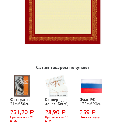
С этим товаром покупают
Фоторамка
Конверт для
Флаг РФ
21см*30см,
денег "Бант",
135см*90см,
дерево+акрил,
16,5см*8см,
полиэфирный
231,20
28,90
259
руб.
руб.
руб.
Workmate,
белый
шелк, Brauberg,
мокко
Staff, карман
При заказе от 25
При заказе от 10
Цена за штуку
штук
штук
для древка