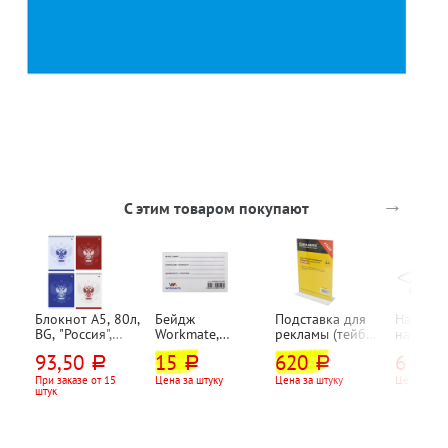
→
С этим товаром покупают
Блокнот А5, 80л,
Бейдж
Подставка для
Набор
BG, "Россия",
Workmate,
рекламы (тейбл-
настоль
картон
90мм*55мм,
тент)
M6C-25A
93,50
15
620
6 700
руб.
руб.
руб.
мелованный,
горизонтальный
настольная,
дерево,
клетка, на
, с зажимом, с
Brauberg, А4,
предмет
При заказе от 15
Цена за штуку
Цена за штуку
Цена за н
штук
спирали(гребне),
булавкой, белый
210мм*297мм,
красное
ассорти, жесткая
оргстекло,
подложка
двусторонняя