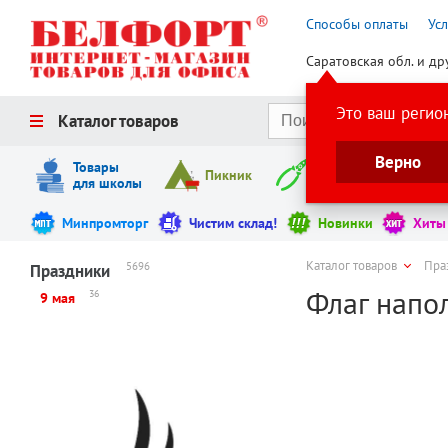
Способы оплаты
Ус
Саратовская обл. и др
Это ваш регио
Каталог товаров
Верно
Товары
Пикник
Инструменты
для школы
Минпромторг
Чистим склад!
Новинки
Хиты
Каталог товаров
Пра
5696
Праздники
Флаг напол
36
9 мая