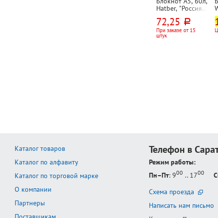
Блокнот А5, 60л,
Hatber, "Россия",
картон
72,25
руб.
мелованный,
клетка, на
,
При заказе от 15
Ц
штук
спирали(гребне),
ассорти, жесткая
подложка, УФ-
лак, 60г⁄м²
Телефон в Сара
Каталог товаров
Каталог по алфавиту
Режим работы:
00
00
Пн–Пт
: 9
.. 17
С
Каталог по торговой марке
О компании
Схема проезда
Партнеры
Написать нам письмо
Поставщикам