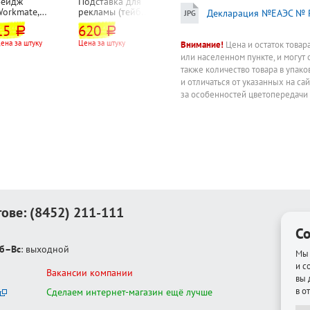
Бейдж
Подставка для
Набор
Диплом BG,
Workmate,
рекламы (тейбл-
настольный
картон
Декларация №ЕАЭС № R
90мм*55мм,
тент)
M9C-25A,
мелованный, А
15
620
9 050
40
54
руб.
руб.
руб.
руб.
горизонтальный
настольная,
дерево, 9
190г⁄м²,
руб.
 с зажимом, с
Brauberg, А4,
предметов,
тиснение
ена за штуку
Цена за штуку
Цена за набор
Цена за лист
Внимание!
Цена и остаток товар
булавкой, белый
210мм*297мм,
красное дерево
фольгой
или населенном пункте, и могут 
оргстекло,
также количество товара в упак
двусторонняя
и отличаться от указанных на са
за особенностей цветопередачи
тове:
(8452) 211-111
Co
б–Вс
: выходной
Мы 
и с
Вакансии компании
вы 
в о
Сделаем интернет-магазин ещё лучше