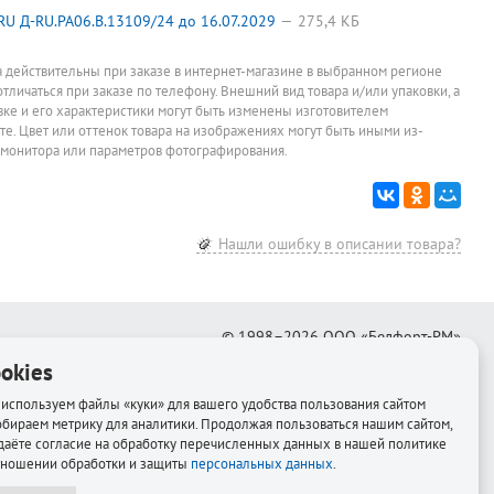
Трибуна
Вода
Вода
Фоторам
500мм*500мм*1
минеральная
минеральная
21см*30с
U Д-RU.PA06.B.13109/24 до 16.07.2029
275,4 КБ
4,
100мм, венге
газированная
негазированная
дерево+а
12 978
160
30
231,20
руб.
руб.
руб.
Набеглави, 0,5л,
Нартсана, 0,5л,
Workmate
стекл. бутылка
пластик.
мокко
Цена за штуку
Цена за штуку
Цена за штуку
При заказе о
а действительны при заказе в интернет-магазине в выбранном регионе
штук
бутылка
отличаться при заказе по телефону. Внешний вид товара и/или упаковки, а
овке и его характеристики могут быть изменены изготовителем
йте. Цвет или оттенок товара на изображениях могут быть иными из-
 монитора или параметров фотографирования.
Нашли ошибку в описании товара?
© 1998–2026
ООО «Белфорт-РМ»
okies
Создание интернет-магазина
—
Медиапродукт
используем файлы «куки» для вашего удобства пользования сайтом
обираем метрику для аналитики. Продолжая пользоваться нашим сайтом,
даёте согласие на обработку перечисленных данных в нашей политике
тношении обработки и защиты
персональных данных
.