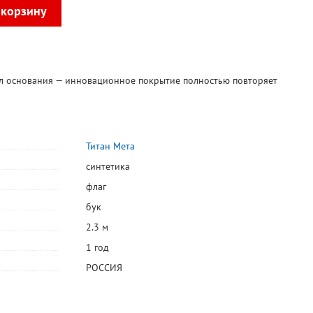
л основания — инновационное покрытие полностью повторяет
Титан Мета
синтетика
флаг
бук
2.3 м
1 год
РОССИЯ