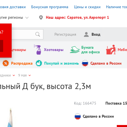
ловия доставки
Бонусная программа
Цены и скидки
Наличие то
угие регионы
Наш адрес: Саратов, ул. Аэропорт 1
н?
Регистрация
Вход
Бумага
Канцтовары
Хозтовары
Мебе
для офиса
Распродажа
Покупай и экономь
Сделано в России
здники
9 мая
ьный Д бук, высота 2,3м
Код:
166475
Поставка 1
Сделано в России