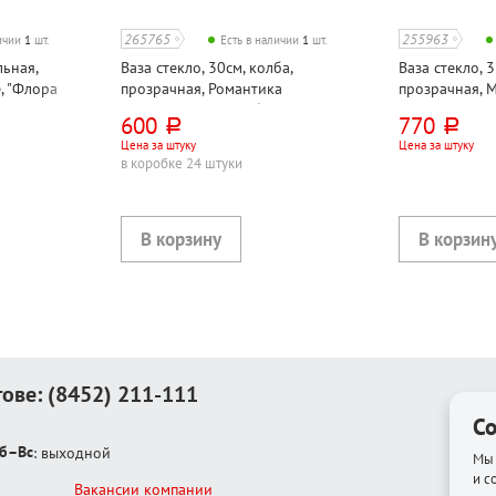
265765
255963
личии
1
шт.
Есть в наличии
1
шт.
льная,
Ваза стекло, 30см, колба,
Ваза стекло, 
, "Флора
прозрачная, Романтика
прозрачная, Mu
(Romantica), в коробке
600
770
руб.
руб.
Цена за штуку
Цена за штуку
в коробке 24 штуки
тове:
(8452) 211-111
Co
б–Вс
: выходной
Мы 
и с
Вакансии компании