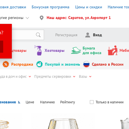
ловия доставки
Бонусная программа
Цены и скидки
Наличие то
угие регионы
Наш адрес: Саратов, ул. Аэропорт 1
н?
Регистрация
Вход
Бумага
Канцтовары
Хозтовары
Мебе
для офиса
Распродажа
Покупай и экономь
Сделано в России
уда в дом и офис
Предметы сервировки
Вазы
енованию
Цене
Наличию
Рейтингу
Только в наличии