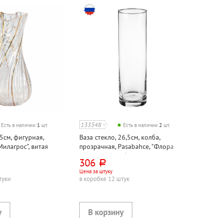
133548
Есть в наличии
1
шт.
Есть в наличии
2
шт.
25см, фигурная,
Ваза стекло, 26,5см, колба,
Милагрос", витая
прозрачная, Pasabahce, "Флора
(Flora)", в коробке
306
руб.
Цена за штуку
туки
в коробке 12 штук