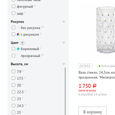
4
фигурный
1
шар
Рисунок
10
без рисунка
2
с рисунком
Цвет
1
бирюзовый
11
прозрачный
Высота, см
267633
Есть в на
1
7.9
Ваза стекло, 24,5см, ко
прозрачная, "Милагрос"
1
17.5
1 750
1
20
руб.
Цена за штуку
1
22.5
в коробке 24 штуки
1
23
1
24.5
1
25