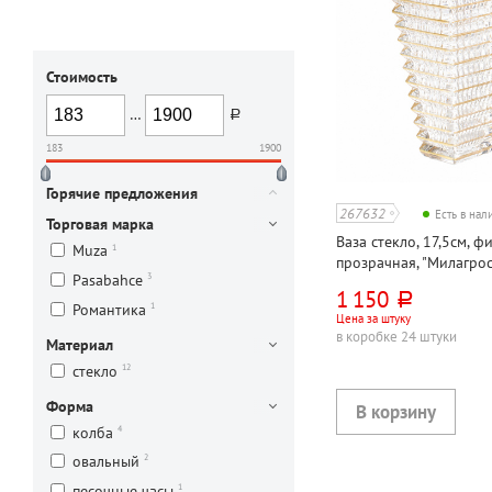
Стоимость
…
руб.
183
1900
Горячие предложения
267632
Есть в на
Торговая марка
Ваза стекло, 17,5см, ф
1
Muza
прозрачная, "Милагрос
3
Pasabahce
1 150
руб.
1
Романтика
Цена за штуку
в коробке 24 штуки
Материал
12
стекло
Форма
4
колба
2
овальный
1
песочные часы