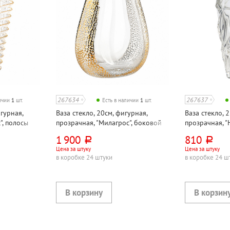
267634
267637
личии
1
шт.
Есть в наличии
1
шт.
игурная,
Ваза стекло, 20см, фигурная,
Ваза стекло, 
", полосы
прозрачная, "Милагрос", боковой
прозрачная, 
узор
1 900
810
руб.
руб.
Цена за штуку
Цена за штуку
в коробке 24 штуки
в коробке 24 ш