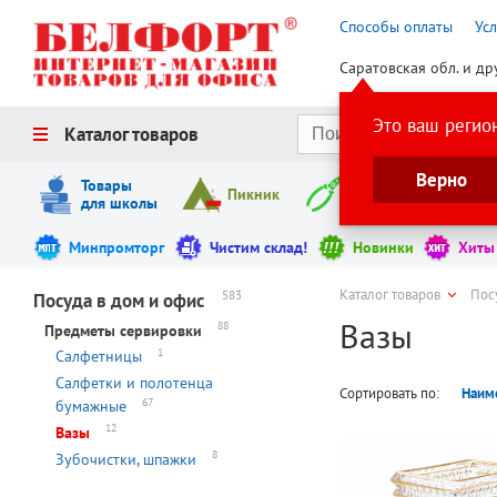
Способы оплаты
Ус
Саратовская обл. и др
Это ваш регио
Каталог товаров
Верно
Товары
Пикник
Инструменты
для школы
Минпромторг
Чистим склад!
Новинки
Хиты
Каталог товаров
Пос
583
Посуда в дом и офис
Вазы
88
Предметы сервировки
1
Салфетницы
Салфетки и полотенца
Сортировать по:
Наим
67
бумажные
12
Вазы
8
Зубочистки, шпажки