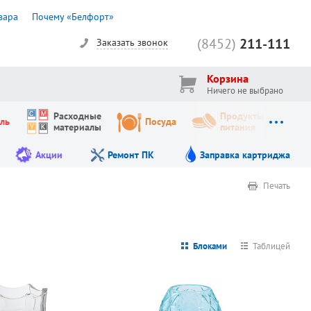
вара
Почему «Белфорт»
(8452)
211-111
Заказать звонок
Корзина
Ничего не выбрано
Расходные
Продукты
ль
Посуда
материалы
питания
Акции
Ремонт ПК
Заправка картриджа
Печать
Блоками
Таблицей