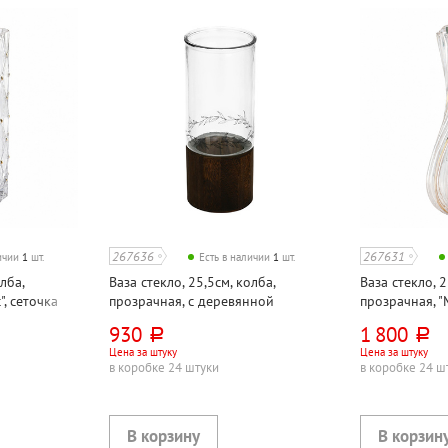
267636
267631
личии
1
шт.
Есть в наличии
1
шт.
лба,
Ваза стекло, 25,5см, колба,
Ваза стекло, 
, сеточка
прозрачная, с деревянной
прозрачная, "
подставкой
930
1 800
руб.
руб.
Цена за штуку
Цена за штуку
в коробке 24 штуки
в коробке 24 ш