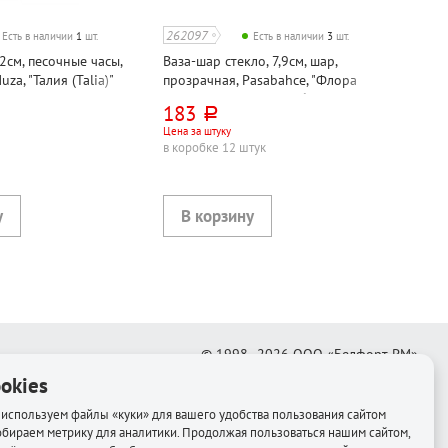
262097
Есть в наличии
1
шт.
Есть в наличии
3
шт.
32см, песочные часы,
Ваза-шар стекло, 7,9см, шар,
za, "Талия (Talia)"
прозрачная, Pasabahce, "Флора
(Flora)", 750мл, в коробке
183
руб.
Цена за штуку
в коробке 12 штук
© 1998–2026
ООО «Белфорт-РМ»
okies
Создание интернет-магазина
—
Медиапродукт
используем файлы «куки» для вашего удобства пользования сайтом
обираем метрику для аналитики. Продолжая пользоваться нашим сайтом,