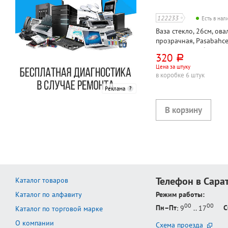
122233
Есть в на
Ваза стекло, 26см, ова
прозрачная, Pasabahce
(Flora)", в коробке
320
руб.
Цена за штуку
в коробке 6 штук
Реклама
Телефон в Сара
Каталог товаров
Каталог по алфавиту
Режим работы:
00
00
Пн–Пт
: 9
.. 17
С
Каталог по торговой марке
О компании
Схема проезда