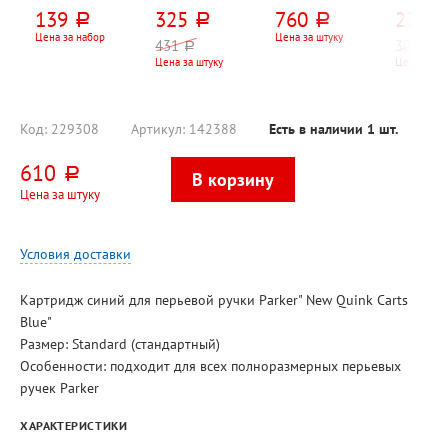
"Черный",
кожзам, Listoff,
кожзам,
Berlingo
139
325
760
231
руб.
руб.
руб.
руб
блокнот+ручка
"Сияющий
Brauberg,
"Вивелл
(чернила
(Radiant)", 152л,
"Аллигатор
(Vivella)"
Цена за набор
Цена за штуку
431
308
руб.
руб.
черные),
144мм*110мм,
(Alligator)", 192л,
"Прести
Цена за штуку
Цена за шт
150мм*105мм,
интегральный
213мм*138мм, в
(Prestige
клетка, А6
переплет,
твердом
330мм*
коричневый,
переплете,
на
кремовый блок,
черный,
спирали(
ляссе, 80г⁄м²,
кремовый блок,
коричне
Код:
229308
Артикул:
142388
Есть в наличии
1
шт.
мягкое
ляссе,
белый б
покрытие (
золотистый срез
610
руб.
Цена за штуку
Условия доставки
Картридж синий для перьевой ручки Parker" New Quink Carts
Blue"
Размер: Standard (стандартный)
Особенности: подходит для всех полноразмерных перьевых
ручек Parker
ХАРАКТЕРИСТИКИ