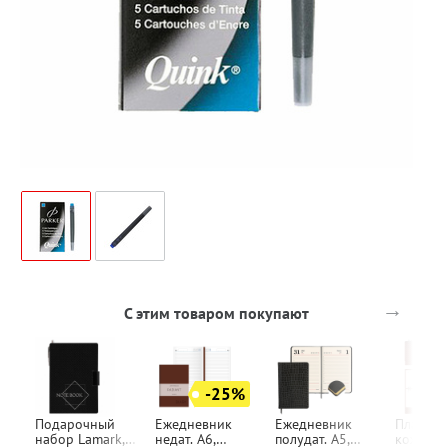
→
С этим товаром покупают
-25%
Подарочный
Ежедневник
Ежедневник
Планинг
набор Lamark,
недат. А6,
полудат. А5,
кожзам,