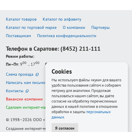
Каталог товаров
Каталог по алфавиту
Каталог по торговой марке
О компании
Партнеры
Поставщикам
Политика конфиденциальности
Телефон в Саратове:
(8452) 211-111
Режим работы:
00
00
Пн–Пт
: 9
.. 17
Сб–Вс
: выходной
Cookies
Схема проезда
Мы используем файлы «куки» для вашего
Написать нам письмо
удобства пользования сайтом и собираем
Контакты
метрику для аналитики. Продолжая
пользоваться нашим сайтом, вы даёте
Вакансии компании
согласие на обработку перечисленных
данных в нашей политике в отношении
Сделаем интернет-магазин ещё лучше
обработки и защиты
персональных
данных
.
© 1998–2026
ООО «Белфорт-РМ»
Я согласен
Создание интернет-магазина
—
Медиапродукт