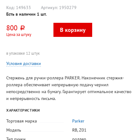
кремовый блок,
темно-
ляссе, 80г⁄м²,
коричневый,
Код:
149633
Артикул:
1950279
мягкое
тонированный
Есть в наличии
1
шт.
покрытие (
блок, ляссе,
золотисты
800
руб.
Цена за штуку
в упаковке 12 штук
Условия доставки
Стержень для ручки-роллера PARKER. Наконечник стержня-
роллера обеспечивает непрерывную подачу чернил
непосредственно на бумагу. Гарантирует оптимальное качество
и непрерывность письма.
ХАРАКТЕРИСТИКИ
Торговая марка
Parker
Модель
RB
,
Z01
Тип ручки
роллер