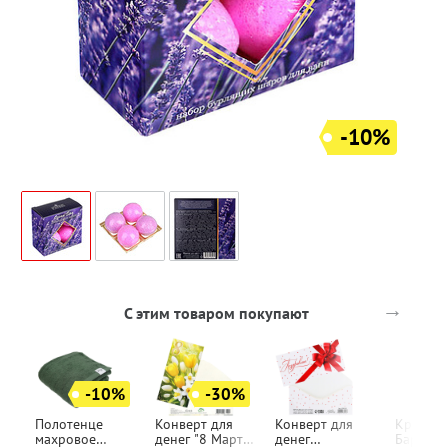
-10%
→
С этим товаром покупают
-10%
-30%
Полотенце
Конверт для
Конверт для
Крем дл
махровое
денег "8 Марта",
денег
Бархатн