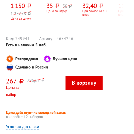
LoveLife,
16,7см*8,3см,
16,5см*8см
ручки,
1 150
35
32,40
110,5
50
руб.
руб.
руб.
"Сонора",
тюльпаны,
"Питате
руб.
зеленое,
золотые
80мл
Цена за штуку
При заказе от 10
При заказе
1 277,78
руб.
штук
штук
130см*70см,
блестки,
Цена за штуку
хлопок, 500г⁄м²,
красный
Узбекистан
Код:
249941
Артикул:
4654246
Есть в наличии
5
наб.
Распродажа
Лучшая цена
Сделано в России
267
296,67
руб.
руб.
Цена за
набор
Цена действует на складской запас
в коробке 12 наборов
Условия доставки