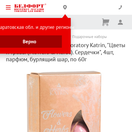
Корзина
Вх
Ничего
аратовская обл. и другие регионы
не
выбрано
Каталог товаров
Подарки и сувениры
Подарочные наборы
Верно
Набор соль для ванн Laboratory Katrin, "Цветы
и травы (Flowers & Herbs). Сердечки", 4шт,
парфюм, бурлящий шар, по 60г