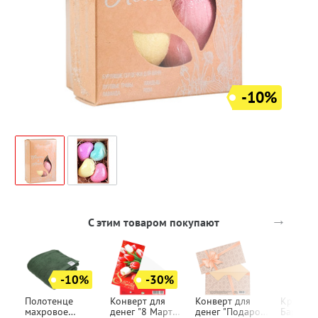
-10%
→
С этим товаром покупают
-10%
-30%
Полотенце
Конверт для
Конверт для
Крем дл
махровое
денег "8 Марта",
денег "Подарок",
Бархатн