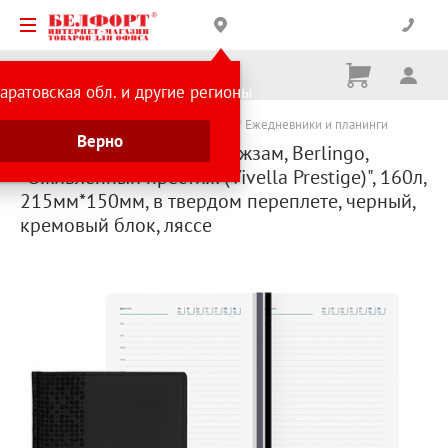
Корзина
Вх
Ничего
аратовская обл. и другие регионы
не
выбрано
Каталог товаров
Подарки и сувениры
Ежедневники и планинги
Верно
Ежедневник недат. А5, кожзам, Berlingo,
"Оживленный престиж (Vivella Prestige)", 160л,
215мм*150мм, в твердом переплете, черный,
кремовый блок, ляссе