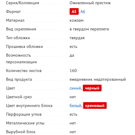
Серия/Коллекция
Оживленный престиж
Формат
А5
,
А6
Материал
кожзам
Вид скрепления
в твердом переплете
Тип обложки
твердая
Прошивка обложки
есть
Возможность
да
персонализации
Количество листов
160
Вид продукта
ежедневник недатированный
Цвет
синий
,
черный
Цветной срез
нет
Цвет внутреннего блока
белый
,
кремовый
Перфорация углов
есть
Металлические углы
нет
Вырубной блок
нет