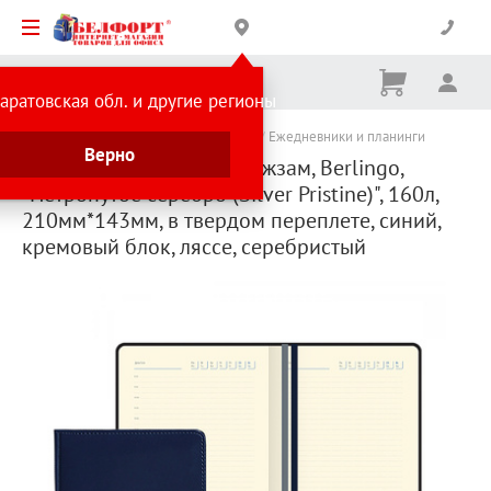
Корзина
Вх
Ничего
аратовская обл. и другие регионы
не
выбрано
Каталог товаров
Подарки и сувениры
Ежедневники и планинги
Верно
Ежедневник недат. А5, кожзам, Berlingo,
"Нетронутое серебро (Silver Pristine)", 160л,
210мм*143мм, в твердом переплете, синий,
кремовый блок, ляссе, серебристый