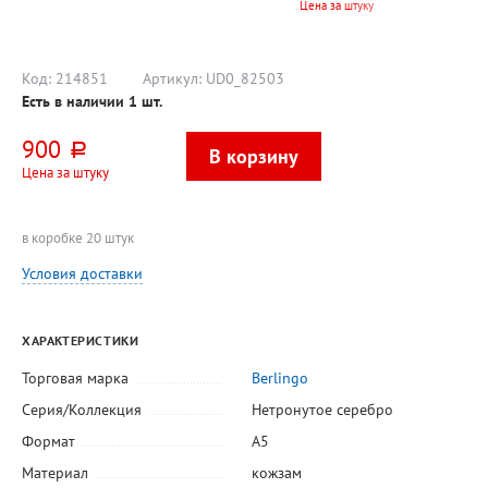
Цена за штуку
желтый
"Стрелки", 100л
(Standard)",
м, ткань
черная
черный,
метал. з
горизон
Код:
214851
Артикул:
UD0_82503
Есть в наличии
1
шт.
900
руб.
Цена за штуку
в коробке 20 штук
Условия доставки
ХАРАКТЕРИСТИКИ
Торговая марка
Berlingo
Серия/Коллекция
Нетронутое серебро
Формат
А5
Материал
кожзам