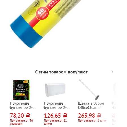
→
С этим товаром покупают
Полотенце
Полотенце
Щетка в сборе
Клейкая
бумажное 2-
бумажное 2-
OfficeClean,
48мм*50
слойн., Lotti,
слойн., Вейро
"Профессионал
38мкм, 
78,20
126,65
265,98
43,35
руб.
руб.
руб.
"Черный (Black)",
(Veiro),
(Professional)",
Трейд,
белое, 12м,
"Профессионал.
длина черенка
прозрач
При заказе от 36
При заказе от 21
При заказе от 2 штук
При заказе
упаковок
штуки
штук
24см*23см, 50л,
Облегченный
117см, пластик,