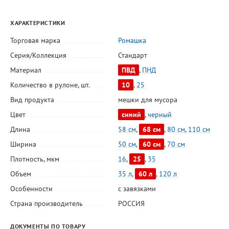
ХАРАКТЕРИСТИКИ
Торговая марка
Ромашка
Серия/Коллекция
Стандарт
Материал
ПВД
,
ПНД
Количество в рулоне, шт.
10
,
25
Вид продукта
мешки для мусора
Цвет
синий
,
черный
Длина
58 см
,
68 см
,
80 см
,
110 см
Ширина
50 см
,
60 см
,
70 см
Плотность, мкм
16
,
25
,
35
Объем
35 л
,
60 л
,
120 л
Особенности
с завязками
Страна производитель
РОССИЯ
ДОКУМЕНТЫ ПО ТОВАРУ