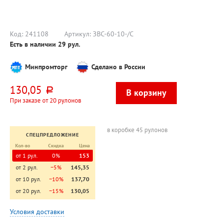
2шт, с втулкой, с
(Professional
30см, серая, с
тиснением,
Lite)", 200л,
черенком,
перфорация
25,5см*21,3см,
еврорезьба,
есть
Z-сложения,
мягкая щетина
перфорация
7см
Код:
241108
Артикул:
ЗВС-60-10-/С
есть, с
Есть в наличии
29
рул.
тиснением
Минпромторг
Сделано в России
130,05
руб.
При заказе от 20 рулонов
в коробке 45 рулонов
СПЕЦПРЕДЛОЖЕНИЕ
Кол-во
Скидка
Цена
от 1 рул.
0%
153
от 2 рул.
−5%
145,35
от 10 рул.
−10%
137,70
от 20 рул.
−15%
130,05
Условия доставки