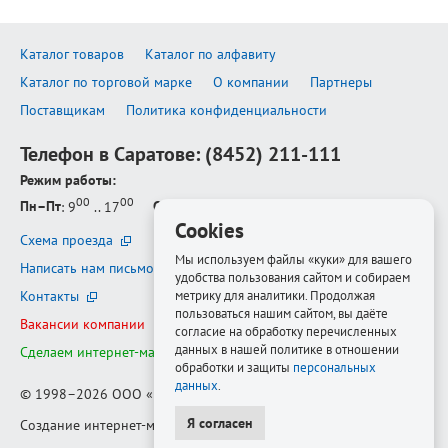
Каталог товаров
Каталог по алфавиту
Каталог по торговой марке
О компании
Партнеры
Поставщикам
Политика конфиденциальности
Телефон в Саратове:
(8452) 211-111
Режим работы:
00
00
Пн–Пт
: 9
.. 17
Сб–Вс
: выходной
Cookies
Схема проезда
Мы используем файлы «куки» для вашего
Написать нам письмо
удобства пользования сайтом и собираем
Контакты
метрику для аналитики. Продолжая
пользоваться нашим сайтом, вы даёте
Вакансии компании
согласие на обработку перечисленных
данных в нашей политике в отношении
Сделаем интернет-магазин ещё лучше
обработки и защиты
персональных
данных
.
© 1998–2026
ООО «Белфорт-РМ»
Я согласен
Создание интернет-магазина
—
Медиапродукт