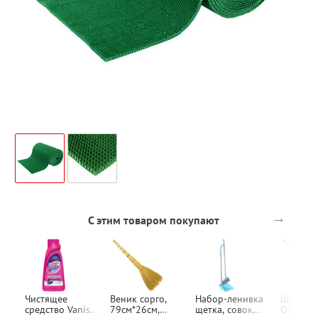
→
С этим товаром покупают
Чистящее
Веник сорго,
Набор-ленивка
Щетка в
средство Vanish,
79см*26см,
щетка, совок,
OfficeCl