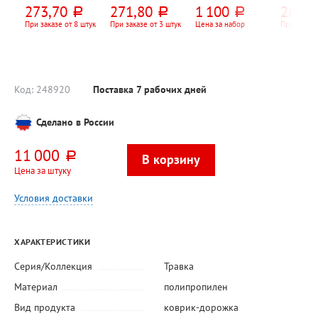
"Золото (Gold)",
прошит
Эльфпласт,
"Профес
273,70
271,80
1 100
265,9
руб.
руб.
руб.
"3 в 1 Действие
полипропиленов
"Подметать
(Professi
кислорода (Oxi
ой нитью, 3-х
(Sweep)", длина
длина ч
При заказе от 8 штук
При заказе от 3 штук
Цена за набор
При заказе
Action)", 450мл,
лучевой
черенка 100см,
117см, п
для ручной
26см*25см,
30см, се
чистки ковров,
пластик,
черенко
флакон
бирюзовый,
еврорез
щетина 8см
мягкая 
7см
Код:
248920
Поставка 7 рабочих дней
Сделано в России
11 000
руб.
Цена за штуку
Условия доставки
ХАРАКТЕРИСТИКИ
Серия/Коллекция
Травка
Материал
полипропилен
Вид продукта
коврик-дорожка