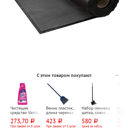
→
С этим товаром покупают
Чистящее
Веник пластик,
Набор-ленивка
Щетка в
средство Vanish,
длина черенка
щетка, совок,
OfficeCl
"Золото (Gold)",
72,2см,
Idiland, "Этна
"Профес
273,70
423
580
265,9
руб.
руб.
руб.
"3 в 1 Действие
38см*15,7см,
(Etna)", длина
(Professi
кислорода (Oxi
синий, Martika,
черенка 74см,
длина ч
При заказе от 8 штук
При заказе от 5 штук
Цена за набор
При заказе
Action)", 450мл,
"Фанго"
26см*20см,
117см, п