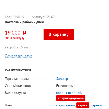
для ручной
пластик, серый,
30см, се
чистки ковров,
щетина 6см
черенко
флакон
еврорез
мягкая 
7см
Код:
239615
Артикул:
35-671
Поставка 7 рабочих дней
19 000
руб.
Цена за штуку
в коробке 10 штук
Условия доставки
ХАРАКТЕРИСТИКИ
Торговая марка
Sunstep
Серия/Коллекция
Ежедневный
Вид продукта
коврик входной
,
коврик-дорожка
Цвет
коричневый
,
серый
,
черный