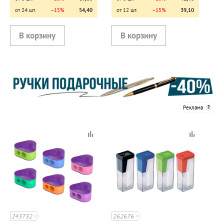
от 24 шт.
−15%
54,40
от 12 шт.
−15%
39,10
Реклама
243732
262676