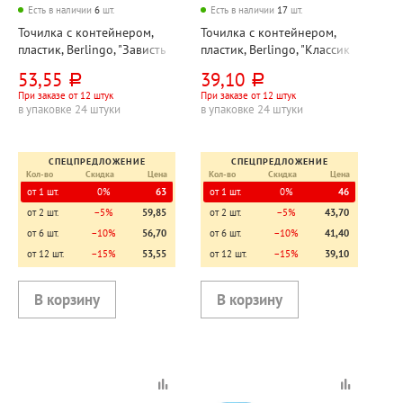
Есть в наличии
6
шт.
Есть в наличии
17
шт.
Точилка с контейнером,
Точилка с контейнером,
пластик, Berlingo, "Зависть
пластик, Berlingo, "Классик
(Envy)", фигурная, ассорти,
Про (Classic Pro)", ассорти,
53,55
39,10
руб.
руб.
37мм*37мм*18мм, 2
60мм*25мм, одно
При заказе от 12 штук
При заказе от 12 штук
отверстия
отверстие
в упаковке 24 штуки
в упаковке 24 штуки
СПЕЦПРЕДЛОЖЕНИЕ
СПЕЦПРЕДЛОЖЕНИЕ
Кол-во
Скидка
Цена
Кол-во
Скидка
Цена
от 1 шт.
0%
63
от 1 шт.
0%
46
от 2 шт.
−5%
59,85
от 2 шт.
−5%
43,70
от 6 шт.
−10%
56,70
от 6 шт.
−10%
41,40
от 12 шт.
−15%
53,55
от 12 шт.
−15%
39,10