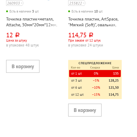
260933
255822
Есть в наличии
3
шт.
Есть в наличии
10
шт.
Точилка пластик+металл,
Точилка пластик, ArtSpace,
Attache, 30мм*20мм*12мм,
"Мягкий (Soft)", овальная,
ассорти, одно отверстие
40мм*35мм*15мм, ассорти,
12
114,75
руб.
руб.
2 отверстия
Цена за штуку
При заказе от 12 штук
в упаковке 48 штук
в упаковке 24 штуки
СПЕЦПРЕДЛОЖЕНИЕ
Кол-во
Скидка
Цена
от 1 шт.
0%
135
от 3 шт.
−5%
128,25
от 6 шт.
−10%
121,50
от 12 шт.
−15%
114,75