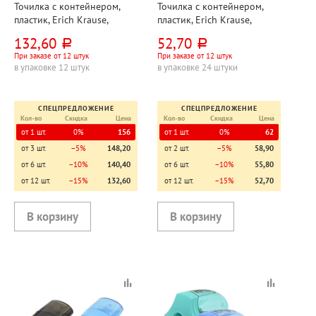
Точилка с контейнером,
Точилка с контейнером,
пластик, Erich Krause,
пластик, Erich Krause,
"Волна. Дуо (Wave. Duo)",
"Вселенная. Классика
132,60
52,70
руб.
руб.
ассорти, 55мм*35мм, 2
(Univers. Classic)", ассорти,
При заказе от 12 штук
При заказе от 12 штук
отверстия
19мм*41мм, одно
в упаковке 12 штук
в упаковке 24 штуки
отверстие
СПЕЦПРЕДЛОЖЕНИЕ
СПЕЦПРЕДЛОЖЕНИЕ
Кол-во
Скидка
Цена
Кол-во
Скидка
Цена
от 1 шт.
0%
156
от 1 шт.
0%
62
от 3 шт.
−5%
148,20
от 2 шт.
−5%
58,90
от 6 шт.
−10%
140,40
от 6 шт.
−10%
55,80
от 12 шт.
−15%
132,60
от 12 шт.
−15%
52,70