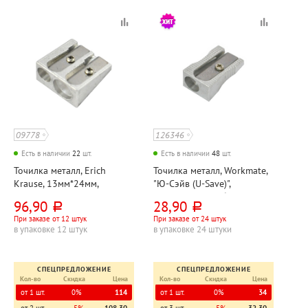
09778
126346
Есть в наличии
22
шт.
Есть в наличии
48
шт.
Точилка металл, Erich
Точилка металл, Workmate,
Krause, 13мм*24мм,
"Ю-Сэйв (U-Save)",
металлик, 2 отверстия
29мм*9мм, серебристая,
96,90
28,90
руб.
руб.
одно отверстие
При заказе от 12 штук
При заказе от 24 штук
в упаковке 12 штук
в упаковке 24 штуки
СПЕЦПРЕДЛОЖЕНИЕ
СПЕЦПРЕДЛОЖЕНИЕ
Кол-во
Скидка
Цена
Кол-во
Скидка
Цена
от 1 шт.
0%
114
от 1 шт.
0%
34