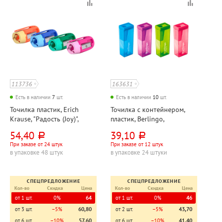
113736
163631
Есть в наличии
7
шт.
Есть в наличии
10
шт.
Точилка пластик, Erich
Точилка с контейнером,
Krause, "Радость (Joy)",
пластик, Berlingo,
40мм*19мм, ассорти, одно
"NeonBox", ассорти,
54,40
39,10
руб.
руб.
отверстие
60мм*25мм, одно
При заказе от 24 штук
При заказе от 12 штук
отверстие
в упаковке 48 штук
в упаковке 24 штуки
СПЕЦПРЕДЛОЖЕНИЕ
СПЕЦПРЕДЛОЖЕНИЕ
Кол-во
Скидка
Цена
Кол-во
Скидка
Цена
от 1 шт.
0%
64
от 1 шт.
0%
46
от 3 шт.
−5%
60,80
от 2 шт.
−5%
43,70
от 6 шт.
−10%
57,60
от 6 шт.
−10%
41,40