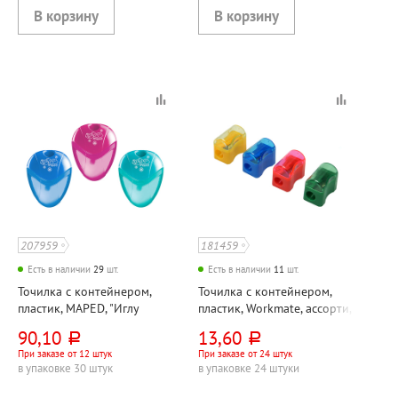
207959
181459
Есть в наличии
29
шт.
Есть в наличии
11
шт.
Точилка с контейнером,
Точилка с контейнером,
пластик, MAPED, "Иглу
пластик, Workmate, ассорти,
(Igloo)", ассорти,
22мм*25мм, одно
90,10
13,60
руб.
руб.
45мм*35мм, одно
отверстие
При заказе от 12 штук
При заказе от 24 штук
отверстие
в упаковке 30 штук
в упаковке 24 штуки