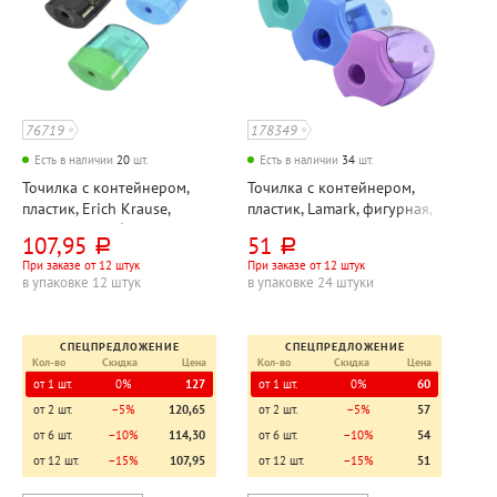
76719
178349
Есть в наличии
20
шт.
Есть в наличии
34
шт.
Точилка с контейнером,
Точилка с контейнером,
пластик, Erich Krause,
пластик, Lamark, фигурная,
"Умный и сообразительный
ассорти, 48мм*30мм, одно
107,95
51
руб.
руб.
(Smart&Sharp)", ассорти,
отверстие
При заказе от 12 штук
При заказе от 12 штук
54мм*49мм, одно
в упаковке 12 штук
в упаковке 24 штуки
отверстие
СПЕЦПРЕДЛОЖЕНИЕ
СПЕЦПРЕДЛОЖЕНИЕ
Кол-во
Скидка
Цена
Кол-во
Скидка
Цена
от 1 шт.
0%
127
от 1 шт.
0%
60
от 2 шт.
−5%
120,65
от 2 шт.
−5%
57
от 6 шт.
−10%
114,30
от 6 шт.
−10%
54
от 12 шт.
−15%
107,95
от 12 шт.
−15%
51