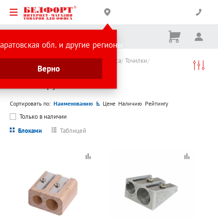
Корзина
Вх
Ничего
аратовская обл. и другие регионы
не
выбрано
Каталог товаров
Канцтовары для офиса
Точилки
Верно
Точилки ручные
Точилки ручные
Сортировать по:
Наименованию
Цене
Наличию
Рейтингу
Только в наличии
Блоками
Таблицей