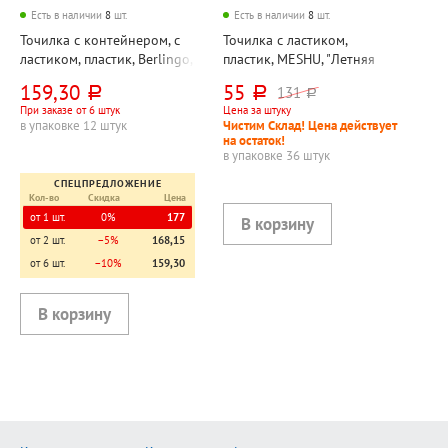
Есть в наличии
8
шт.
Есть в наличии
8
шт.
Точилка с контейнером, с
Точилка с ластиком,
ластиком, пластик, Berlingo,
пластик, MESHU, "Летняя
"Supertwist", ассорти, 21мм,
вечеринка (Summer party)",
159,30
55
131
руб.
руб.
руб.
110мм, 21мм, одно
55мм*25мм*15мм, ассорти,
При заказе от 6 штук
Цена за штуку
отверстие
одно отверстие
в упаковке 12 штук
Чистим Склад! Цена действует
на остаток!
в упаковке 36 штук
СПЕЦПРЕДЛОЖЕНИЕ
Кол-во
Скидка
Цена
от 1 шт.
0%
177
от 2 шт.
−5%
168,15
от 6 шт.
−10%
159,30