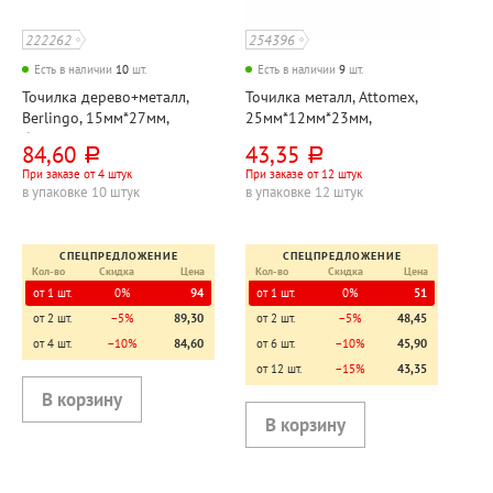
222262
254396
Есть в наличии
10
шт.
Есть в наличии
9
шт.
Точилка дерево+металл,
Точилка металл, Attomex,
Berlingo, 15мм*27мм,
25мм*12мм*23мм,
бежевая, 2 отверстия
металлик, 2 отверстия
84,60
43,35
руб.
руб.
При заказе от 4 штук
При заказе от 12 штук
в упаковке 10 штук
в упаковке 12 штук
СПЕЦПРЕДЛОЖЕНИЕ
СПЕЦПРЕДЛОЖЕНИЕ
Кол-во
Скидка
Цена
Кол-во
Скидка
Цена
от 1 шт.
0%
94
от 1 шт.
0%
51
от 2 шт.
−5%
89,30
от 2 шт.
−5%
48,45
от 4 шт.
−10%
84,60
от 6 шт.
−10%
45,90
от 12 шт.
−15%
43,35