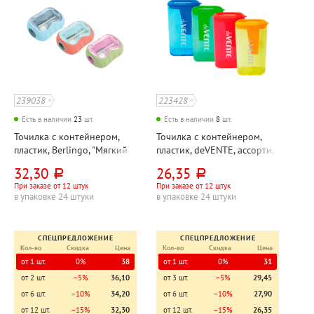
239038
223428
Есть в наличии
23
шт.
Есть в наличии
8
шт.
Точилка с контейнером,
Точилка с контейнером,
пластик, Berlingo, "Мягкий
пластик, deVENTE, ассорти,
(Soft)", ассорти,
49мм*28мм, одно
32,30
26,35
руб.
руб.
33мм*24мм*15мм, одно
отверстие
При заказе от 12 штук
При заказе от 12 штук
отверстие
в упаковке 24 штуки
в упаковке 24 штуки
СПЕЦПРЕДЛОЖЕНИЕ
СПЕЦПРЕДЛОЖЕНИЕ
Кол-во
Скидка
Цена
Кол-во
Скидка
Цена
от 1 шт.
0%
38
от 1 шт.
0%
31
от 2 шт.
−5%
36,10
от 3 шт.
−5%
29,45
от 6 шт.
−10%
34,20
от 6 шт.
−10%
27,90
от 12 шт.
−15%
32,30
от 12 шт.
−15%
26,35