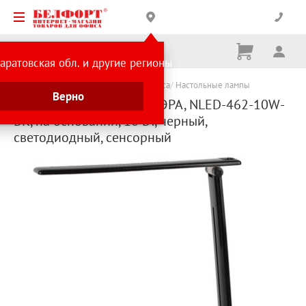
Корзина
Вх
Ничего
аратовская обл. и другие регионы
не
выбрано
Каталог товаров
Канцтовары для офиса
Настольные лампы
Верно
Светильник настольный ЭРА, NLED-462-10W-
BK, на основании, 10 Вт, черный,
светодиодный, сенсорный