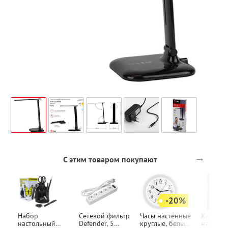
→
С этим товаром покупают
-20%
Набор
Сетевой фильтр
Часы настенные
Калькул
настольный
Defender, 5
круглые, белые,
настоль