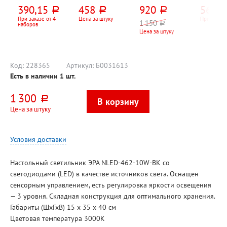
вращающийся
розеток, 3м,
30см*30см*3,5с
Uniel, U
390,15
458
920
563,2
руб.
руб.
руб.
Dolce Costo, 13
белый, 10А,
м, Тройка,
12-разря
предметов, 10
евровилка (CEE
пластик,
203мм*
При заказе от 4
Цена за штуку
При заказе
1 150
руб.
наборов
отд., черный
7, 7)
механизм
0,5мм, 
Цена за штуку
кварц., 1*AA,
двойно
батарейки в
питание
комплект не
входят
Код:
228365
Артикул:
Б0031613
Есть в наличии
1
шт.
1 300
руб.
Цена за штуку
Условия доставки
Настольный светильник ЭРА NLED-462-10W-BK со
светодиодами (LED) в качестве источников света. Оснащен
сенсорным управлением, есть регулировка яркости освещения
— 3 уровня. Складная конструкция для оптимального хранения.
Габариты (ШхГхВ) 15 х 35 х 40 см
Цветовая температура 3000К