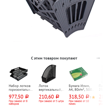
→
С этим товаром покупают
Набор лотков
Лоток
Бумага Илим,
Папка-ф
горизонтальный
вертикальный,
А4, 80г⁄м², 500л,
25мкм, 
, СТАММ,
Workmate,
марка C, CIE
Бюрокра
977,50
210,60
318,50
288,1
руб.
руб.
руб.
"Прочный
"Простота
146%
"Стандар
5
5
(Strong)", 2 отд.,
(Simple)", 100мм,
глянцева
При заказе от 8
При заказе от 5 штук
При заказе от 10
При заказе
наборов
пачек
упаковок
335мм*255мм*1
пластик, черный,
перфора
68мм, пластик,
сетчатый
100шт,