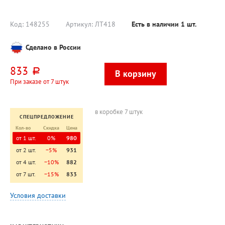
на метал.
прозрач
стержнях,
черный,
непрозрачный
Код:
148255
Артикул:
ЛТ418
Есть в наличии
1
шт.
Сделано в России
833
руб.
При заказе от 7 штук
в коробке 7 штук
СПЕЦПРЕДЛОЖЕНИЕ
Кол-во
Скидка
Цена
от 1 шт.
0%
980
от 2 шт.
−5%
931
от 4 шт.
−10%
882
от 7 шт.
−15%
833
Условия доставки