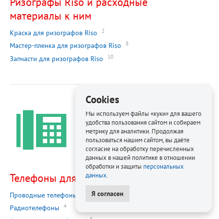
Ризографы Riso и расходные
материалы к ним
2
Краска для ризографов Riso
8
Мастер-пленка для ризографов Riso
10
Запчасти для ризографов Riso
Cookies
Мы используем файлы «куки» для вашего
удобства пользования сайтом и собираем
метрику для аналитики. Продолжая
пользоваться нашим сайтом, вы даёте
согласие на обработку перечисленных
данных в нашей политике в отношении
обработки и защиты
персональных
Телефоны для офиса
данных
.
Я согласен
1
Проводные телефоны
4
Радиотелефоны
5