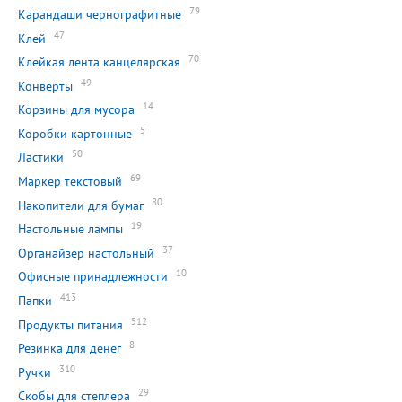
79
Карандаши чернографитные
47
Клей
70
Клейкая лента канцелярская
49
Конверты
14
Корзины для мусора
5
Коробки картонные
50
Ластики
69
Маркер текстовый
80
Накопители для бумаг
19
Настольные лампы
37
Органайзер настольный
10
Офисные принадлежности
413
Папки
512
Продукты питания
8
Резинка для денег
310
Ручки
29
Скобы для степлера