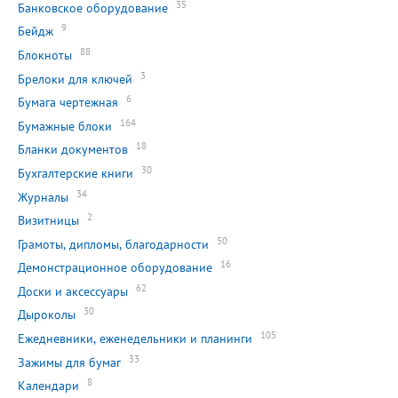
35
Банковское оборудование
9
Бейдж
88
Блокноты
3
Брелоки для ключей
6
Бумага чертежная
164
Бумажные блоки
18
Бланки документов
30
Бухгалтерские книги
34
Журналы
2
Визитницы
50
Грамоты, дипломы, благодарности
16
Демонстрационное оборудование
62
Доски и аксессуары
30
Дыроколы
105
Ежедневники, еженедельники и планинги
33
Зажимы для бумаг
8
Календари