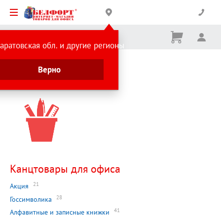
Корзина
Вх
Ничего
аратовская обл. и другие регионы
не
выбрано
Главная страница
Верно
Каталог
Канцтовары для офиса
21
Акция
28
Госсимволика
41
Алфавитные и записные книжки