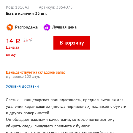
подложка
Код:
181643
Артикул:
3854075
Есть в наличии
33
шт.
Распродажа
Лучшая цена
14
21
руб.
руб.
Цена за
штуку
Цена действует на складской запас
в упаковке 100 штук
Условия доставки
Ластик — канцелярская принадлежность, предназначенная для
удаления карандашных (иногда чернильных) надписей с бумаги
и других поверхностей.
Он обладает важными качествами, которые помогают ему
убирать следы пишущего предмета с бумаги:
материал, из которого сделана резинка, крошащийся, что