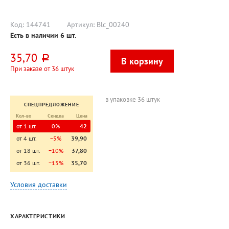
твердая
пластиковая
подложка
Код:
144741
Артикул:
Blc_00240
Есть в наличии
6
шт.
35,70
руб.
При заказе от 36 штук
в упаковке 36 штук
СПЕЦПРЕДЛОЖЕНИЕ
Кол-во
Скидка
Цена
от 1 шт.
0%
42
от 4 шт.
−5%
39,90
от 18 шт.
−10%
37,80
от 36 шт.
−15%
35,70
Условия доставки
ХАРАКТЕРИСТИКИ