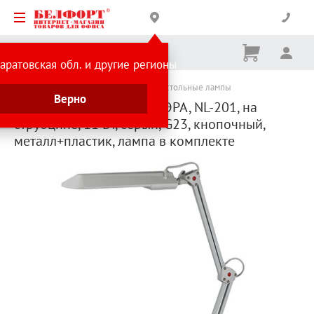
Корзина
Вх
Ничего
аратовская обл. и другие регионы
не
выбрано
Каталог товаров
Источники света
Настольные лампы
Верно
Светильник настольный ЭРА, NL-201, на
струбцине, 11 Вт, серый, G23, кнопочный,
металл+пластик, лампа в комплекте