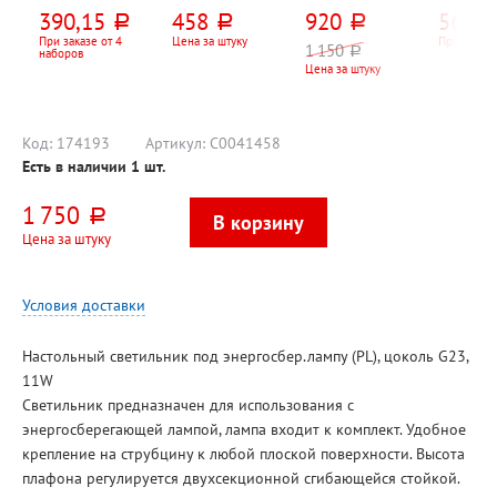
вращающийся
розеток, 3м,
30см*30см*3,5с
Uniel, U
390,15
458
920
563,2
руб.
руб.
руб.
Dolce Costo, 13
белый, 10А,
м, Тройка,
12-разря
предметов, 10
евровилка (CEE
пластик,
203мм*
При заказе от 4
Цена за штуку
При заказе
1 150
руб.
наборов
отд., черный
7, 7)
механизм
0,5мм, 
Цена за штуку
кварц., 1*AA,
двойно
батарейки в
питание
комплект не
входят
Код:
174193
Артикул:
C0041458
Есть в наличии
1
шт.
1 750
руб.
Цена за штуку
Условия доставки
Настольный светильник под энергосбер.лампу (PL), цоколь G23,
11W
Светильник предназначен для использования с
энергосберегающей лампой, лампа входит к комплект. Удобное
крепление на струбцину к любой плоской поверхности. Высота
плафона регулируется двухсекционной сгибающейся стойкой.