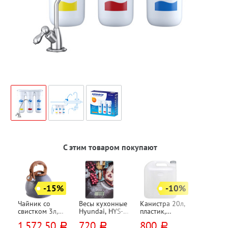
С этим товаром покупают
-15%
-10%
Чайник со
Весы кухонные
Канистра 20л,
свистком 3л,
Hyundai, HYS-
пластик,
нержавеющая
KG211, стекло,
Мартика,
1 572,50
720
800
руб.
руб.
руб.
сталь,
макс. вес 5кг,
"Просперо",