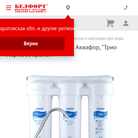
Корзина
Вх
Ничего
аратовская обл. и другие регионы
не
выбрано
Каталог товаров
Бытовая техника
Фильтры и картриджи для воды
Верно
Водоочиститель бытовой Аквафор, "Трио
Норма", с краном