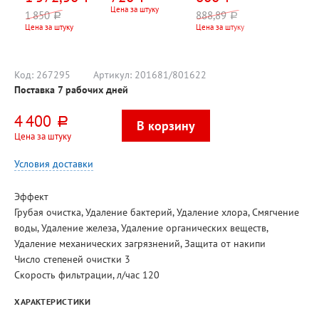
Mayer&Boch,
батарейки в
белая
Цена за штуку
1 850
888,89
руб.
руб.
серый, под
комплекте
Цена за штуку
Цена за штуку
мрамор, для
всех типов плит,
индукционное
дно
Код:
267295
Артикул:
201681/801622
Поставка 7 рабочих дней
4 400
руб.
Цена за штуку
Условия доставки
Эффект
Грубая очистка, Удаление бактерий, Удаление хлора, Смягчение
воды, Удаление железа, Удаление органических веществ,
Удаление механических загрязнений, Защита от накипи
Число степеней очистки 3
Скорость фильтрации, л/час 120
ХАРАКТЕРИСТИКИ