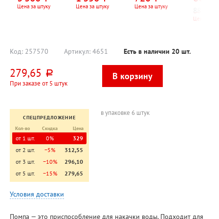
(Electric Kettle 2
(Bonjour)",
батарейки в
белая
Цена за штуку
Цена за штуку
Цена за штуку
888,89
ру
Lite)", пластик,
450мл, черная
комплекте
Цена за шт
1,5л, 1500 Вт,
белый
Код:
257570
Артикул:
4651
Есть в наличии
20
шт.
279,65
руб.
При заказе от 5 штук
в упаковке 6 штук
СПЕЦПРЕДЛОЖЕНИЕ
Кол-во
Скидка
Цена
от 1 шт.
0%
329
от 2 шт.
−5%
312,55
от 3 шт.
−10%
296,10
от 5 шт.
−15%
279,65
Условия доставки
Помпа — это приспособление для накачки воды. Подходит для