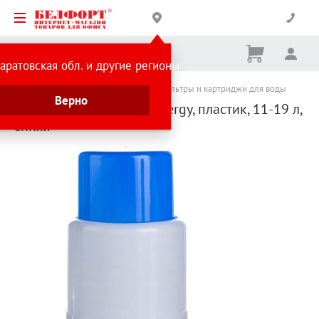
Корзина
Вх
Ничего
аратовская обл. и другие регионы
не
выбрано
Каталог товаров
Бытовая техника
Фильтры и картриджи для воды
Верно
Помпа механическая Energy, пластик, 11-19 л,
синяя