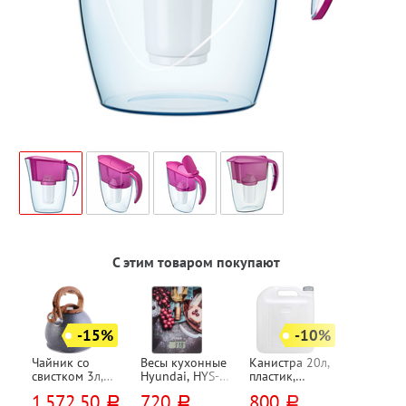
С этим товаром покупают
-15%
-10%
Чайник со
Весы кухонные
Канистра 20л,
свистком 3л,
Hyundai, HYS-
пластик,
нержавеющая
KG211, стекло,
Мартика,
1 572,50
720
800
руб.
руб.
руб.
сталь,
макс. вес 5кг,
"Просперо",