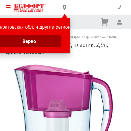
Корзина
Вх
Ничего
аратовская обл. и другие регионы
не
выбрано
Каталог товаров
Бытовая техника
Фильтры и картриджи для воды
Верно
Кувшин Аквафор, "Смайл", пластик, 2,9л,
цикламеновый