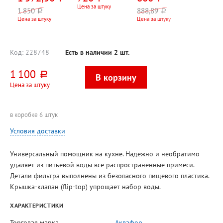
Mayer&Boch,
батарейки в
белая
Цена за штуку
1 850
888,89
руб.
руб.
серый, под
комплекте
Цена за штуку
Цена за штуку
мрамор, для
всех типов плит,
индукционное
дно
Код:
228748
Есть в наличии
2
шт.
1 100
руб.
Цена за штуку
в коробке 6 штук
Условия доставки
Универсальный помощник на кухне. Надежно и необратимо
удаляет из питьевой воды все распространенные примеси.
Детали фильтра выполнены из безопасного пищевого пластика.
Крышка-клапан (flip-top) упрощает набор воды.
ХАРАКТЕРИСТИКИ
Торговая марка
Аквафор