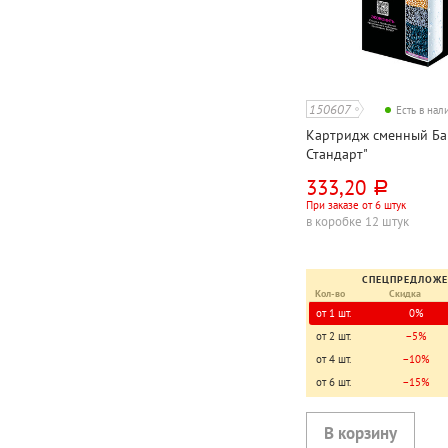
150607
Есть в на
Картридж сменный Бар
Стандарт"
333,20
руб.
При заказе от 6 штук
в коробке 12 штук
СПЕЦПРЕДЛОЖ
Кол-во
Скидка
от 1 шт.
0%
от 2 шт.
−5%
от 4 шт.
−10%
от 6 шт.
−15%