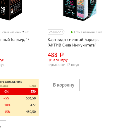
264477
Есть в наличии
2
шт.
Есть в наличии
5
шт.
нный Барьер, "7
Картридж сменный Барьер,
"АКТИВ Сила Иммунитета"
488
руб.
тук
Цена за штуку
тук
в упаковке 12 штук
ПРЕДЛОЖЕНИЕ
Скидка
Цена
0%
530
−5%
503,50
−10%
477
−15%
450,50