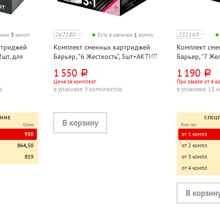
267180
231169
личии
3
компл.
Есть в наличии
1
компл.
ртриджей
Комплект сменных картриджей
Комплект сме
2шт, для
Барьер, "6 Жесткость", 3шт+АКТИВ
Барьер, "7 Жел
Сила Сердца, 1шт, для фильтра
фильтра
1 550
1 190
руб.
руб.
Цена за комплект
При заказе от 4 к
в
в упаковке 9 комплектов
в упаковке 18 
ЕНИЕ
СПЕЦ
Цена
Кол-во
910
от 1 компл.
864,50
от 2 компл.
819
от 3 компл.
от 4 компл.