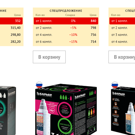
ЕНИЕ
СПЕЦПРЕДЛОЖЕНИЕ
СПЕЦ
Цена
Кол-во
Скидка
Цена
Кол-во
332
от 1 компл.
0%
840
от 1 компл.
315,40
от 2 компл.
−5%
798
от 2 компл.
298,80
от 4 компл.
−10%
756
от 3 компл.
282,20
от 6 компл.
−15%
714
от 4 компл.