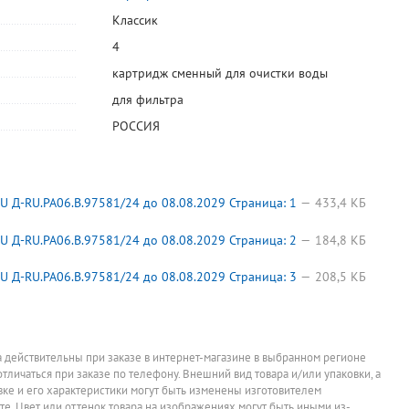
Классик
4
картридж сменный для очистки воды
для фильтра
РОССИЯ
 Д-RU.РА06.В.97581/24 до 08.08.2029 Страница: 1
433,4 КБ
 Д-RU.РА06.В.97581/24 до 08.08.2029 Страница: 2
184,8 КБ
 Д-RU.РА06.В.97581/24 до 08.08.2029 Страница: 3
208,5 КБ
а действительны при заказе в интернет-магазине в выбранном регионе
отличаться при заказе по телефону. Внешний вид товара и/или упаковки, а
овке и его характеристики могут быть изменены изготовителем
йте. Цвет или оттенок товара на изображениях могут быть иными из-