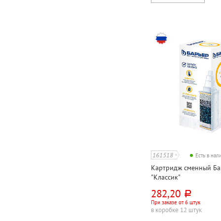
161518
Есть в на
Картридж сменный Ба
"Классик"
282,20
руб.
При заказе от 6 штук
в коробке 12 штук