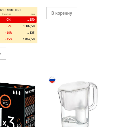
ПРЕДЛОЖЕНИЕ
Скидка
Цена
0%
1 250
−5%
1 187,50
−10%
1 125
−15%
1 062,50