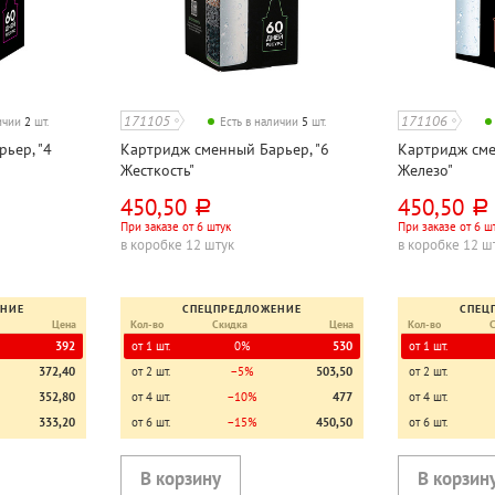
171105
171106
личии
2
шт.
Есть в наличии
5
шт.
ьер, "4
Картридж сменный Барьер, "6
Картридж сме
Жесткость"
Железо"
450,50
450,50
руб.
руб.
При заказе от 6 штук
При заказе от 6 ш
в коробке 12 штук
в коробке 12 ш
ЕНИЕ
СПЕЦПРЕДЛОЖЕНИЕ
СПЕЦ
Цена
Кол-во
Скидка
Цена
Кол-во
392
от 1 шт.
0%
530
от 1 шт.
372,40
от 2 шт.
−5%
503,50
от 2 шт.
352,80
от 4 шт.
−10%
477
от 4 шт.
333,20
от 6 шт.
−15%
450,50
от 6 шт.