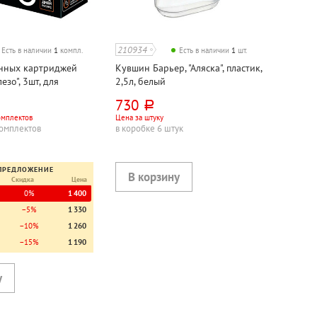
210934
Есть в наличии
1
компл.
Есть в наличии
1
шт.
нных картриджей
Кувшин Барьер, "Аляска", пластик,
езо", 3шт, для
2,5л, белый
730
руб.
омплектов
Цена за штуку
комплектов
в коробке 6 штук
ПРЕДЛОЖЕНИЕ
Скидка
Цена
0%
1 400
−5%
1 330
−10%
1 260
−15%
1 190