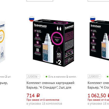
220056
220055
личии
2
шт.
Есть в наличии
1
компл.
рьер,
Комплект сменных картриджей
Комплект сме
Барьер, "4 Стандарт", 2шт, для
Барьер, "4 Ста
фильтра
фильтра
714
1 062,50
руб.
р
При заказе от 6 комплектов
При заказе от 4 к
в упаковке 18 комплектов
в упаковке 18 