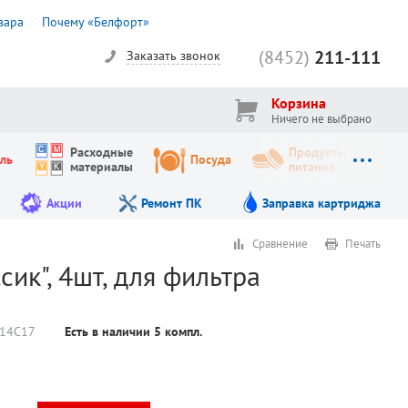
вара
Почему «Белфорт»
(8452)
211-111
Заказать звонок
Корзина
Ничего не выбрано
Расходные
Продукты
ль
Посуда
материалы
питания
Акции
Ремонт ПК
Заправка картриджа
Сравнение
Печать
ик", 4шт, для фильтра
14С17
Есть в наличии
5
компл.