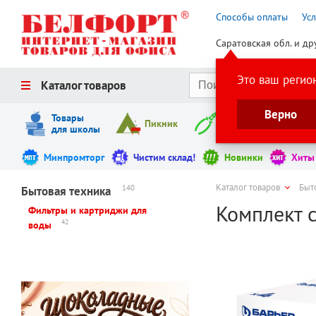
Способы оплаты
Ус
Саратовская обл. и др
Это ваш регио
Каталог товаров
Верно
Товары
Пикник
Инструменты
для школы
Минпромторг
Чистим склад!
Новинки
Хиты
Каталог товаров
Быт
140
Бытовая техника
Комплект с
Фильтры и картриджи для
42
воды