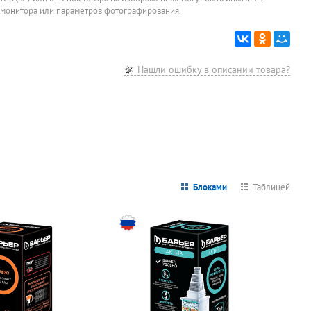
 монитора или параметров фотографирования.
Нашли ошибку в описании товара?
Блоками
Таблицей