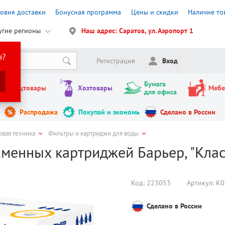
ловия доставки
Бонусная программа
Цены и скидки
Наличие то
угие регионы
Наш адрес: Саратов, ул. Аэропорт 1
н?
Регистрация
Вход
Бумага
Канцтовары
Хозтовары
Мебе
для офиса
Распродажа
Покупай и экономь
Сделано в России
овая техника
Фильтры и картриджи для воды
менных картриджей Барьер, "Класс
Код:
223053
Артикул:
К0
Сделано в России