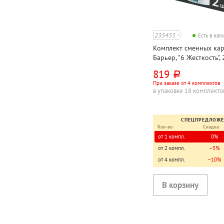
235455
Есть в на
Комплект сменных ка
Барьер, "6 Жесткость", 
фильтра
819
руб.
При заказе от 4 комплектов
в упаковке 18 комплекто
СПЕЦПРЕДЛОЖ
Кол-во
Скидка
от 1 компл.
0%
от 2 компл.
−5%
от 4 компл.
−10%