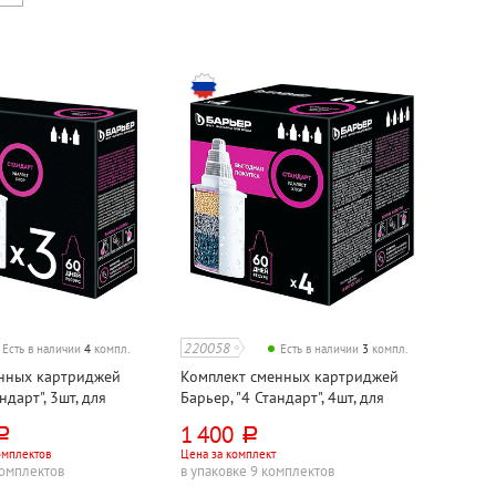
220058
Есть в наличии
4
компл.
Есть в наличии
3
компл.
нных картриджей
Комплект сменных картриджей
ндарт", 3шт, для
Барьер, "4 Стандарт", 4шт, для
фильтра
1 400
уб.
руб.
омплектов
Цена за комплект
комплектов
в упаковке 9 комплектов