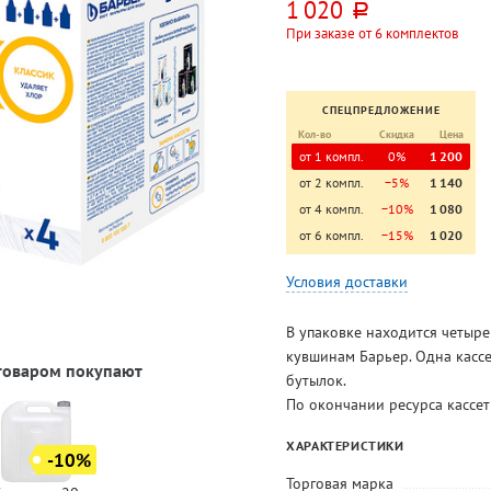
1 020
руб.
При заказе от 6 комплектов
СПЕЦПРЕДЛОЖЕНИЕ
Кол-во
Скидка
Цена
от 1 компл.
0%
1 200
от 2 компл.
−5%
1 140
от 4 компл.
−10%
1 080
от 6 компл.
−15%
1 020
Условия доставки
В упаковке находится четыре
кувшинам Барьер. Одна кассе
 товаром покупают
бутылок.
По окончании ресурса кассет
ХАРАКТЕРИСТИКИ
-10%
Торговая марка