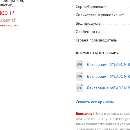
анистра 20л,
ластик,
Серия/Коллекция
Мартика,
800
руб.
Просперо",
Количество в упаковке, шт.
белая
888,89
руб.
Вид продукта
ена за штуку
Особенности
Страна производитель
ДОКУМЕНТЫ ПО ТОВАРУ
Декларация №ЕАЭС N RU
Декларация №ЕАЭС N RU
Декларация №ЕАЭС N RU
Скачать всё архивом
Внимание!
Цена и остаток товар
или населенном пункте, и могут 
также количество товара в упак
и отличаться от указанных на са