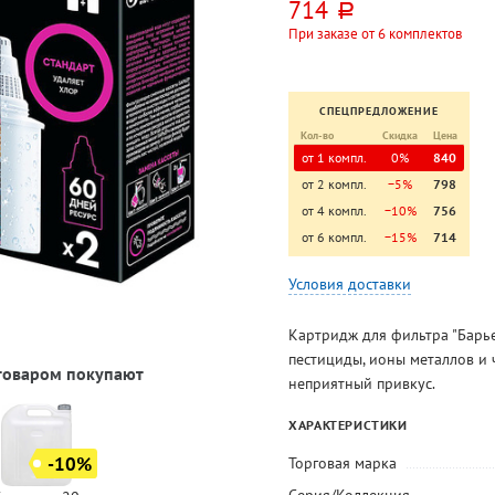
714
руб.
При заказе от 6 комплектов
СПЕЦПРЕДЛОЖЕНИЕ
Кол-во
Скидка
Цена
от 1 компл.
0%
840
от 2 компл.
−5%
798
от 4 компл.
−10%
756
от 6 компл.
−15%
714
Условия доставки
Картридж для фильтра "Барье
пестициды, ионы металлов и 
 товаром покупают
неприятный привкус.
ХАРАКТЕРИСТИКИ
-10%
Торговая марка