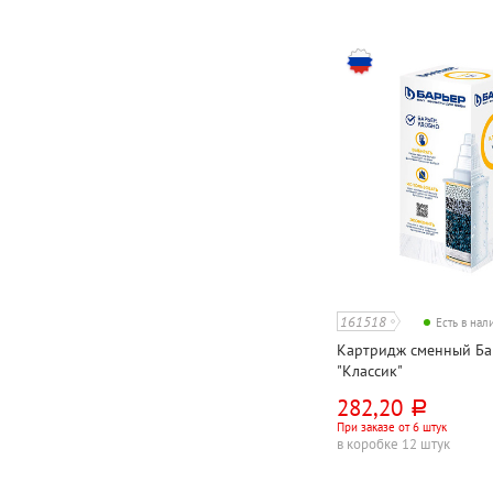
161518
Есть в на
Картридж сменный Ба
"Классик"
282,20
руб.
При заказе от 6 штук
в коробке 12 штук