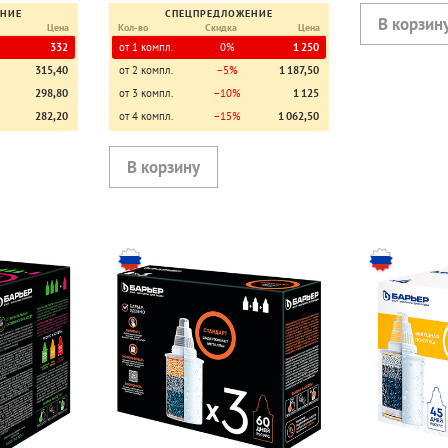
ЕНИЕ
СПЕЦПРЕДЛОЖЕНИЕ
Цена
Кол-во
Скидка
Цена
332
от 1 компл.
0%
1 250
315,40
от 2 компл.
−5%
1 187,50
298,80
от 3 компл.
−10%
1 125
282,20
от 4 компл.
−15%
1 062,50