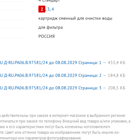
4 Стандарт
2
,
3
,
4
картридж сменный для очистки воды
для фильтра
РОССИЯ
 Д-RU.РА06.В.97581/24 до 08.08.2029 Страница: 1
433,4 КБ
 Д-RU.РА06.В.97581/24 до 08.08.2029 Страница: 2
184,8 КБ
 Д-RU.РА06.В.97581/24 до 08.08.2029 Страница: 3
208,5 КБ
а действительны при заказе в интернет-магазине в выбранном регионе
отличаться при заказе по телефону. Внешний вид товара и/или упаковки, а
овке и его характеристики могут быть изменены изготовителем
йте. Цвет или оттенок товара на изображениях могут быть иными из-
 монитора или параметров фотографирования.