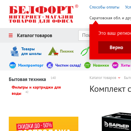
Способы оплаты
Ус
Саратовская обл. и др
Это ваш регио
Каталог товаров
Верно
Товары
Пикник
Инструменты
для школы
Минпромторг
Чистим склад!
Новинки
Хиты
Каталог товаров
Быт
140
Бытовая техника
Комплект с
Фильтры и картриджи для
42
воды