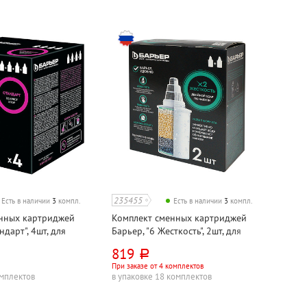
235455
Есть в наличии
3
компл.
Есть в наличии
3
компл.
нных картриджей
Комплект сменных картриджей
ндарт", 4шт, для
Барьер, "6 Жесткость", 2шт, для
фильтра
819
руб.
При заказе от 4 комплектов
омплектов
в упаковке 18 комплектов