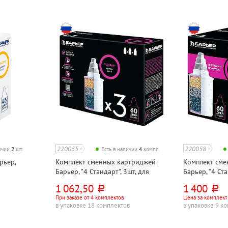
220055
220058
личии
2
шт.
Есть в наличии
4
компл.
рьер,
Комплект сменных картриджей
Комплект сме
Барьер, "4 Стандарт", 3шт, для
Барьер, "4 Ста
фильтра
фильтра
1 062,50
1 400
руб.
руб.
При заказе от 4 комплектов
Цена за комплект
в упаковке 18 комплектов
в упаковке 9 к