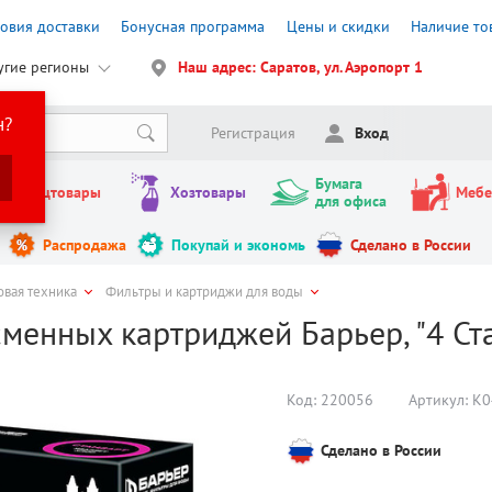
ловия доставки
Бонусная программа
Цены и скидки
Наличие то
угие регионы
Наш адрес: Саратов, ул. Аэропорт 1
н?
Регистрация
Вход
Бумага
Канцтовары
Хозтовары
Мебе
для офиса
Распродажа
Покупай и экономь
Сделано в России
овая техника
Фильтры и картриджи для воды
менных картриджей Барьер, "4 Ста
Код:
220056
Артикул:
К0
Сделано в России