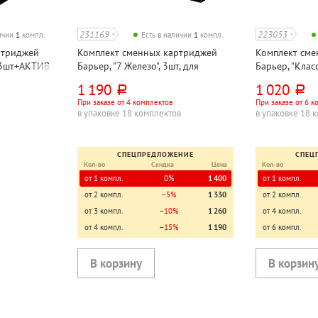
231169
223053
личии
1
компл.
Есть в наличии
1
компл.
ртриджей
Комплект сменных картриджей
Комплект сме
, 3шт+АКТИВ
Барьер, "7 Железо", 3шт, для
Барьер, "Класс
 фильтра
фильтра
фильтра
1 190
1 020
руб.
руб.
При заказе от 4 комплектов
При заказе от 6 к
в упаковке 18 комплектов
в упаковке 18 
СПЕЦПРЕДЛОЖЕНИЕ
СПЕЦ
Кол-во
Скидка
Цена
Кол-во
от 1 компл.
0%
1 400
от 1 компл.
от 2 компл.
−5%
1 330
от 2 компл.
от 3 компл.
−10%
1 260
от 4 компл.
от 4 компл.
−15%
1 190
от 6 компл.