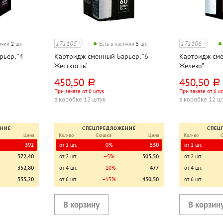
171105
171106
личии
2
шт.
Есть в наличии
5
шт.
ьер, "4
Картридж сменный Барьер, "6
Картридж сме
Жесткость"
Железо"
450,50
450,50
руб.
руб.
При заказе от 6 штук
При заказе от 6 ш
в коробке 12 штук
в коробке 12 ш
ЕНИЕ
СПЕЦПРЕДЛОЖЕНИЕ
СПЕЦ
Цена
Кол-во
Скидка
Цена
Кол-во
392
от 1 шт.
0%
530
от 1 шт.
372,40
от 2 шт.
−5%
503,50
от 2 шт.
352,80
от 4 шт.
−10%
477
от 4 шт.
333,20
от 6 шт.
−15%
450,50
от 6 шт.