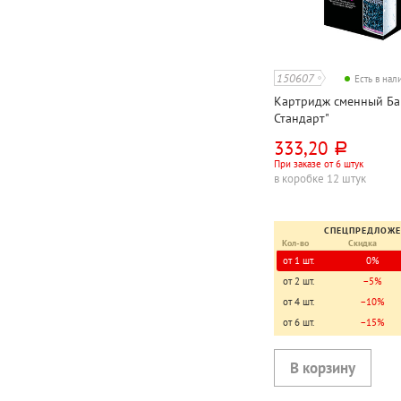
150607
Есть в на
Картридж сменный Бар
Стандарт"
333,20
руб.
При заказе от 6 штук
в коробке 12 штук
СПЕЦПРЕДЛОЖ
Кол-во
Скидка
от 1 шт.
0%
от 2 шт.
−5%
от 4 шт.
−10%
от 6 шт.
−15%