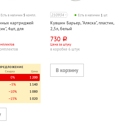
210934
Есть в наличии
5
компл.
Есть в наличии
1
шт.
нных картриджей
Кувшин Барьер, "Аляска", пластик,
ик", 4шт, для
2,5л, белый
730
руб.
омплектов
Цена за штуку
комплектов
в коробке 6 штук
ПРЕДЛОЖЕНИЕ
Скидка
Цена
0%
1 200
−5%
1 140
−10%
1 080
−15%
1 020