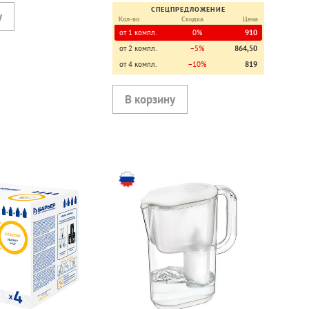
СПЕЦПРЕДЛОЖЕНИЕ
Кол-во
Скидка
Цена
от 1 компл.
0%
910
от 2 компл.
−5%
864,50
от 4 компл.
−10%
819