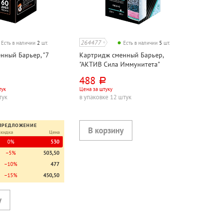
264477
Есть в наличии
2
шт.
Есть в наличии
5
шт.
нный Барьер, "7
Картридж сменный Барьер,
"АКТИВ Сила Иммунитета"
488
руб.
тук
Цена за штуку
тук
в упаковке 12 штук
ПРЕДЛОЖЕНИЕ
Скидка
Цена
0%
530
−5%
503,50
−10%
477
−15%
450,50