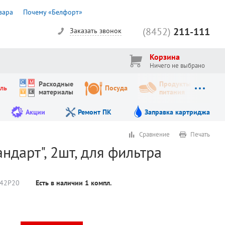
вара
Почему «Белфорт»
(8452)
211-111
Заказать звонок
Корзина
Ничего не выбрано
Расходные
Продукты
ль
Посуда
материалы
питания
Акции
Ремонт ПК
Заправка картриджа
Сравнение
Печать
ндарт", 2шт, для фильтра
42Р20
Есть в наличии
1
компл.