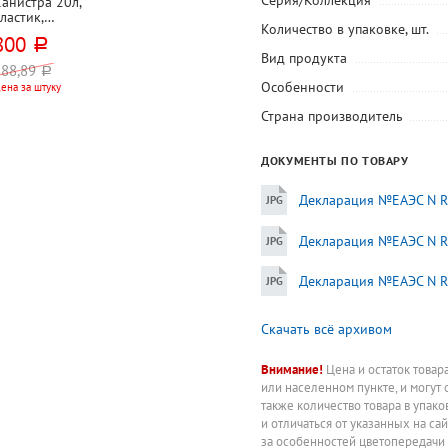
Серия/Коллекция
анистра 20л,
ластик,
Количество в упаковке, шт.
Мартика,
800
руб.
Просперо",
Вид продукта
белая
888,89
руб.
Особенности
ена за штуку
Страна производитель
ДОКУМЕНТЫ ПО ТОВАРУ
Декларация №ЕАЭС N RU
Декларация №ЕАЭС N RU
Декларация №ЕАЭС N RU
Скачать всё архивом
Внимание!
Цена и остаток товар
или населенном пункте, и могут 
также количество товара в упак
и отличаться от указанных на са
за особенностей цветопередачи