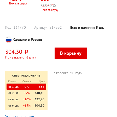
батарейки в
белая
Цена за штуку
888,89
руб.
комплекте
Цена за штуку
Код:
164770
Артикул:
517332
Есть в наличии
5
шт.
Сделано в России
304,30
руб.
При заказе от 6 штук
в коробке 24 штуки
СПЕЦПРЕДЛОЖЕНИЕ
Кол-во
Скидка
Цена
от 1 шт.
0%
358
от 2 шт.
−5%
340,10
от 4 шт.
−10%
322,20
от 6 шт.
−15%
304,30
Условия доставки