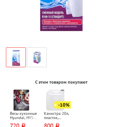
С этим товаром покупают
-10%
Весы кухонные
Канистра 20л,
Hyundai, HYS-
пластик,
KG211, стекло,
Мартика,
720
800
руб.
руб.
макс. вес 5кг,
"Просперо",