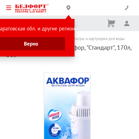
Корзина
Вх
Ничего
аратовская обл. и другие регионы
не
выбрано
Каталог товаров
Бытовая техника
Фильтры и картриджи для воды
Верно
Картридж сменный Аквафор, "Стандарт", 170л,
В15