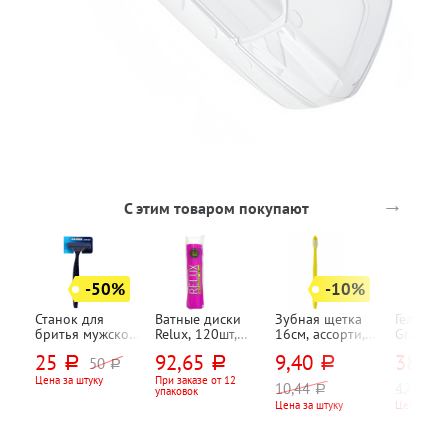
→
С этим товаром покупают
-50%
-10%
Станок для
Ватные диски
Зубная щетка
Гель дл
бритья мужской,
Relux, 120шт,
16см, ассорти,
Grass, "
Rapira, "Спринт
пакет
средней
професс
25
92,65
9,40
383
50
руб.
руб.
руб.
руб
(Sprint)"
жесткости,
(Ambree
руб.
индивид. уп.
professio
Цена за штуку
При заказе от 12
10,44
425,56
руб.
ру
упаковок
"Черный
Цена за штуку
Цена за шт
(Black pe
250мл,
универс