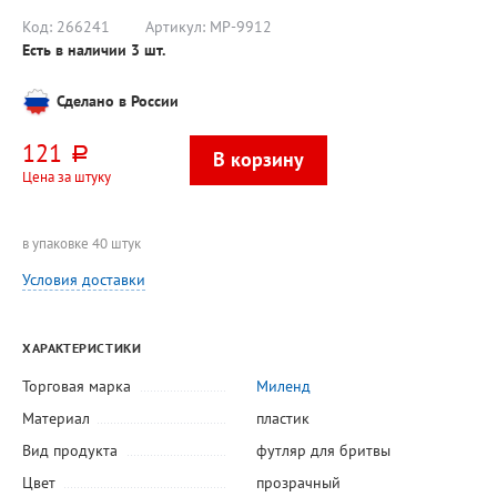
парфюм
ый
Код:
266241
Артикул:
МР-9912
Есть в наличии
3
шт.
Сделано в России
121
руб.
Цена за штуку
в упаковке 40 штук
Условия доставки
ХАРАКТЕРИСТИКИ
Торговая марка
Миленд
Материал
пластик
Вид продукта
футляр для бритвы
Цвет
прозрачный