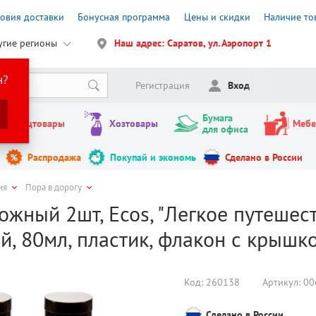
ловия доставки
Бонусная программа
Цены и скидки
Наличие то
угие регионы
Наш адрес: Саратов, ул. Аэропорт 1
н?
Регистрация
Вход
Бумага
Канцтовары
Хозтовары
Мебе
для офиса
Распродажа
Покупай и экономь
Сделано в России
ия
Пора в дорогу
жный 2шт, Ecos, "Легкое путешестви
й, 80мл, пластик, флакон с крышк
Код:
260138
Артикул:
00
Сделано в России