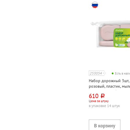
253054
Есть в на
Набор дорожный 3шт,
розовый, пластик, мыл
футляр для зубной ще
610
руб.
Цена за штуку
в упаковке 14 штук