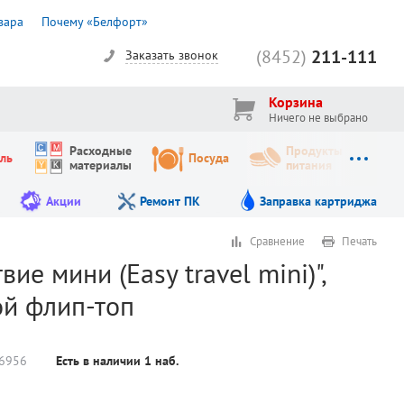
вара
Почему «Белфорт»
(8452)
211-111
Заказать звонок
Корзина
Ничего не выбрано
Расходные
Продукты
ль
Посуда
материалы
питания
Акции
Ремонт ПК
Заправка картриджа
Сравнение
Печать
е мини (Easy travel mini)",
ой флип-топ
6956
Есть в наличии
1
наб.