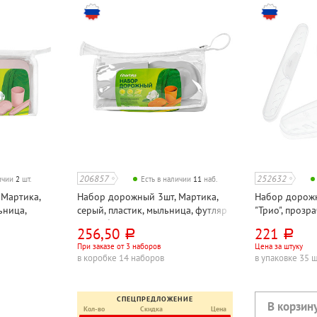
206857
252632
личии
2
шт.
Есть в наличии
11
наб.
 Мартика,
Набор дорожный 3шт, Мартика,
Набор дорожн
ьница,
серый, пластик, мыльница, футляр
"Трио", прозра
тки, стакан
для зубной щетки, стакан
мыльница, фу
256,50
221
руб.
руб.
щетки, футля
При заказе от 3 наборов
Цена за штуку
в коробке 14 наборов
в упаковке 35 
СПЕЦПРЕДЛОЖЕНИЕ
Кол-во
Скидка
Цена