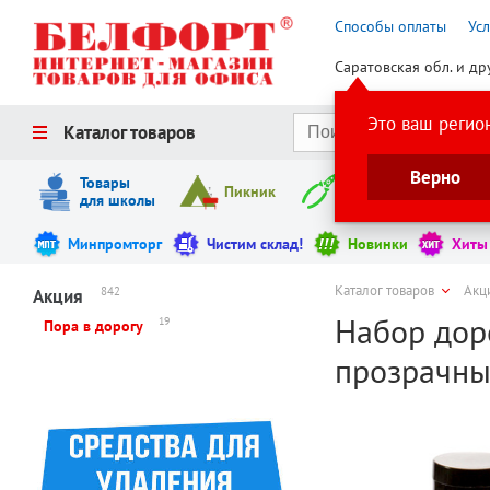
Способы оплаты
Ус
Саратовская обл. и др
Это ваш регио
Каталог товаров
Верно
Товары
Пикник
Инструменты
для школы
Минпромторг
Чистим склад!
Новинки
Хиты
Каталог товаров
Акц
842
Акция
Набор доро
19
Пора в дорогу
прозрачны