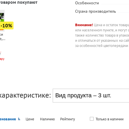
 товаром покупают
Особенности
Страна производитель
-10%
Внимание!
Цена и остаток товар
или населенном пункте, и могут 
ки
также количество товара в упак
e,
и отличаться от указанных на са
м",
за особенностей цветопередачи
вые, с
.
вым
ару
нием,
е,
 M
характеристике:
енованию
Цене
Наличию
Рейтингу
Только в наличии