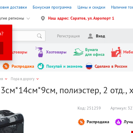
ловия доставки
Бонусная программа
Цены и скидки
Наличие то
угие регионы
Наш адрес: Саратов, ул. Аэропорт 1
н?
Регистрация
Вход
Бумага
Канцтовары
Хозтовары
Мебе
для офиса
Распродажа
Покупай и экономь
Сделано в России
ия
Пора в дорогу
3см*14см*9см, полиэстер, 2 отд., 
Код:
251259
Артикул:
32
Распродажа
Лучш