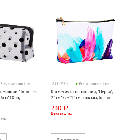
253435
Есть в наличии
1
шт.
Есть в наличии
1
шт.
а молнии, "Горошек
Косметичка на молнии, "Перья",
7,5см*10см,
24см*5см*14см, кожзам, белая
ка, с принтом, белая
230
руб.
Цена за штуку
штук