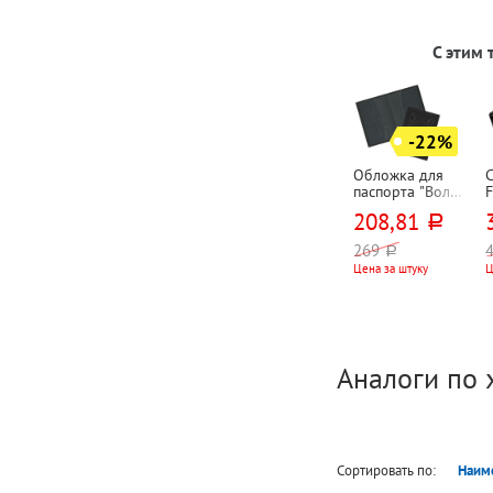
С этим
-22%
Обложка для
паспорта "Волк",
F
13,5см*9,5см,
M
208,81
руб.
кожа
"
натуральная,
1
269
руб.
черная
м
Цена за штуку
Ц
н
Аналоги по 
Сортировать по:
Наим