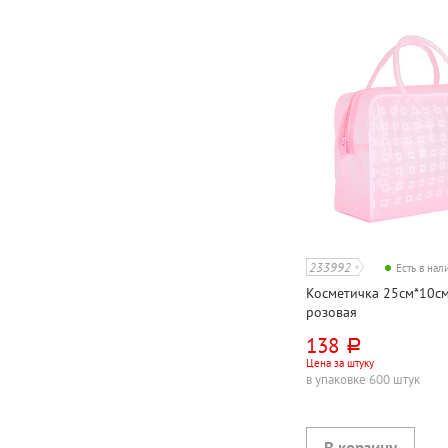
233992
Есть в на
Косметичка 25см*10см
розовая
138
руб.
Цена за штуку
в упаковке 600 штук