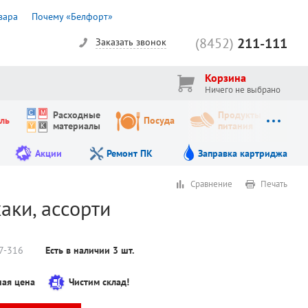
вара
Почему «Белфорт»
(8452)
211-111
Заказать звонок
Корзина
Ничего не выбрано
Расходные
Продукты
ль
Посуда
материалы
питания
Акции
Ремонт ПК
Заправка картриджа
Сравнение
Печать
хаки, ассорти
7-316
Есть в наличии
3
шт.
ая цена
Чистим склад!