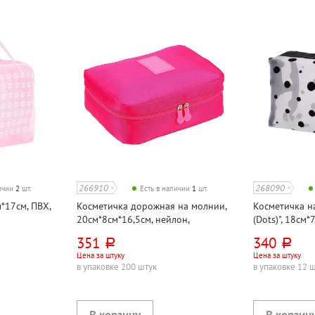
266910
268090
личии
2
шт.
Есть в наличии
1
шт.
*17см, ПВХ,
Косметичка дорожная на молнии,
Косметичка н
20см*8см*16,5см, нейлон,
(Dots)", 18см*
малиновая, с карманами
полиэстер+сет
351
340
руб.
руб.
Цена за штуку
Цена за штуку
в упаковке 200 штук
в упаковке 12 