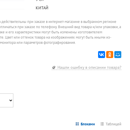
КИТАЙ
а действительны при заказе в интернет-магазине в выбранном регионе
отличаться при заказе по телефону. Внешний вид товара и/или упаковки, а
овке и его характеристики могут быть изменены изготовителем
йте. Цвет или оттенок товара на изображениях могут быть иными из-
 монитора или параметров фотографирования.
,
Нашли ошибку в описании товара?
,
й
Блоками
Таблицей