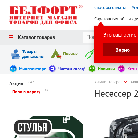
Способы оплаты
Ус
Саратовская обл. и др
Это ваш регио
Каталог товаров
Верно
Товары
Пикник
Инструменты
для школы
Минпромторг
Чистим склад!
Новинки
Хиты
Каталог товаров
Акц
842
Акция
Несессер 2
19
Пора в дорогу