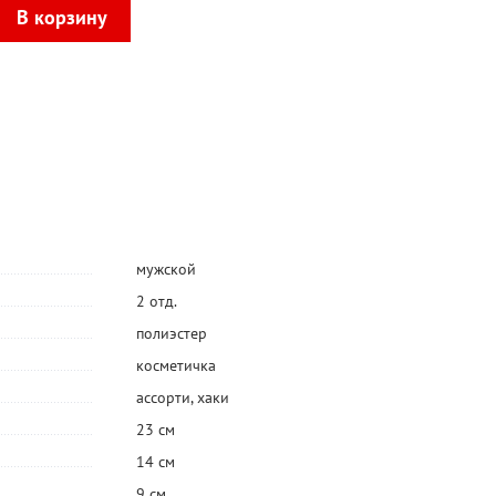
мужской
2 отд.
полиэстер
косметичка
ассорти
,
хаки
23 см
14 см
9 см