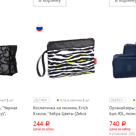
267464
266911
личии
1
шт.
Есть в наличии
1
шт.
, "Черная
Косметичка на молнии, Erich
Органайзеры
)",
Krause, "Зебра Цветы (Zebra
6шт, ЮL, поли
он, черная, с
Flower)", 23см*16см, текстиль,
244
740
руб.
руб.
цветная
Цена за штуку
Цена за набор
в упаковке 200