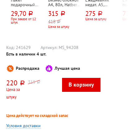
Пакет
Бизнес-блокнот
Ежедневник
Ежедне
подарочный
А4, 80л, Hatber,
недат. А5,
полудат.
ламинированны
"Нежность
бумвинил,
кожзам,
29,70
315
275
770
руб.
руб.
руб.
руб
й, бумага,
цветка", картон
Brauberg, 160л,
Brauberg
11см*6,5см*14с
ламинированны
215мм*145мм, в
"Аллига
При заказе от 12
Цена за штуку
Цена за шт
418
руб.
штук
м, "Мраморный
й, клетка, в
твердом
(Alligato
Цена за штуку
стиль. Лиловый",
твердом
переплете,
213мм*1
вертикальный
переплете,
синий, белый
твердом
цветной,
блок
переплет
матовый, 5-цв.
темно-
блок
коричне
Код:
241629
Артикул:
MS_94208
тониро
Есть в наличии
4
шт.
блок, ля
золотис
Распродажа
Лучшая цена
220
315
руб.
руб.
Цена за
штуку
Цена действует на складской запас
Условия доставки