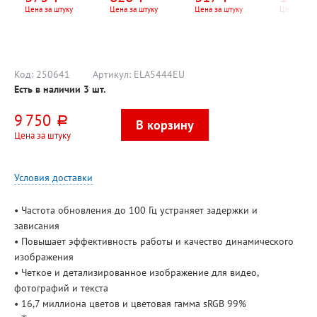
USB, 107кл,
330N, 1200
2000 точек на
Цена за штуку
Цена за штуку
Цена за штуку
Цена за па
черная
точек на дюйм
дюйм (dpi), USB,
(dpi), USB,
черная
черная
Код:
250641
Артикул:
ELA5444EU
Есть в наличии
3
шт.
9 750
руб.
Цена за штуку
Условия доставки
• Частота обновления до 100 Гц устраняет задержки и
зависания
• Повышает эффективность работы и качество динамического
изображения
• Четкое и детализированное изображение для видео,
фотографий и текста
• 16,7 миллиона цветов и цветовая гамма sRGB 99%