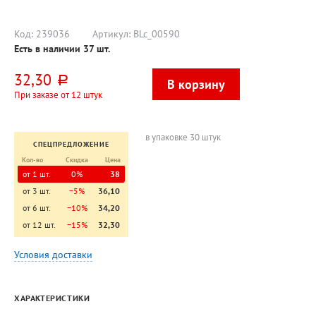
подложка
Код:
239036
Артикул:
BLc_00590
Есть в наличии
37
шт.
32,30
руб.
При заказе от 12 штук
в упаковке 30 штук
СПЕЦПРЕДЛОЖЕНИЕ
Кол-во
Скидка
Цена
от 1 шт.
0%
38
от 3 шт.
−5%
36,10
от 6 шт.
−10%
34,20
от 12 шт.
−15%
32,30
Условия доставки
ХАРАКТЕРИСТИКИ