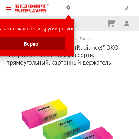
Корзина
Вх
Ничего
аратовская обл. и другие регионы
не
выбрано
Каталог товаров
Канцтовары для офиса
Ластики
Верно
Ластик Berlingo, "Сияние (Radiance)", ЭКО-
ПВХ, 50мм*18мм*10мм, ассорти,
прямоугольный, картонный держатель